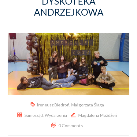
DYSKOTEKA
ANDRZEJKOWA
Ireneusz Biedroń
,
Małgorzata Ślaga
Samorząd
,
Wydarzenia
Magdalena Możdżeń
0 Comments