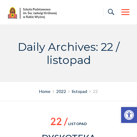
Skip
to
content
Daily Archives: 22 /
listopad
Home
2022
listopad
22
Otwórz pasek narzędzi
22 /
LISTOPAD