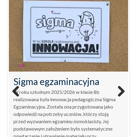
Sigma egzaminacyjna
Innowacja pedagogiczna
Innowacja pedagogiczna
W roku szkolnym 2025/2026 w klasie 8b
,,Liczymy, mnożymy –
realizowana była innowacja pedagogiczna Sigma
„Eksperymentuj z nami –
Previ
Next
Egzaminacyjna. Została ona przygotowana jako
ous
świetnie się bawimy’’
odpowiedź na potrzeby uczniów, którzy stoją
świetlicowe laboratorium
przed wyzwaniem egzaminu ósmoklasisty. Jej
odkrywców”
podstawowym założeniem było systematyczne
powtarzanie i utrwalanie materiału przy