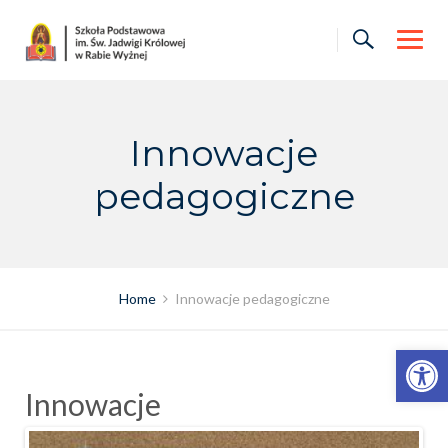
Skip
to
content
Innowacje
pedagogiczne
Home
Innowacje pedagogiczne
Otwórz pasek narzędzi
Innowacje