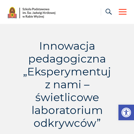
Skip
to
content
Innowacja
pedagogiczna
„Eksperymentuj
z nami –
świetlicowe
Otwórz pasek narzędzi
laboratorium
odkrywców”