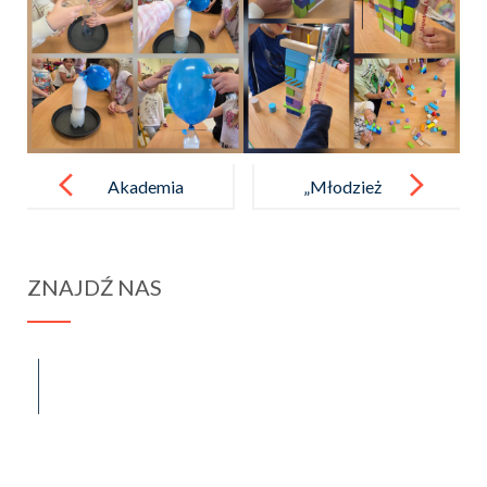
Post
navigation
Akademia
„Młodzież
z okazji
pamięta”
Święta
ZNAJDŹ NAS
Konstytucji 3
Maja
spraba@rabawyzna.edu.pl
34-721 Raba Wyżna 120
tel. (18) 26 71 071