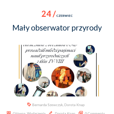
24 /
CZERWIEC
Mały obserwator przyrody
Bernarda Szewczyk
,
Dorota Knap
Główna
,
Wydarzenia
Dorota Knap
0 Comments