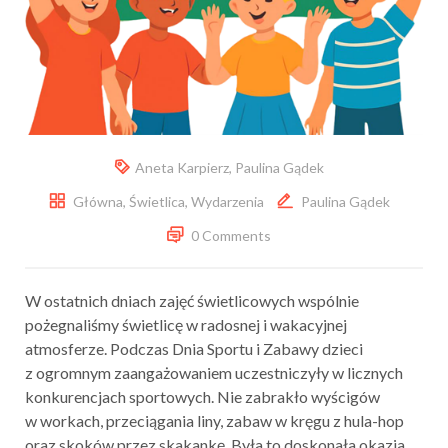
Aneta Karpierz
,
Paulina Gądek
Główna
,
Świetlica
,
Wydarzenia
Paulina Gądek
0 Comments
W ostatnich dniach zajęć świetlicowych wspólnie
pożegnaliśmy świetlicę w radosnej i wakacyjnej
atmosferze. Podczas Dnia Sportu i Zabawy dzieci
z ogromnym zaangażowaniem uczestniczyły w licznych
konkurencjach sportowych. Nie zabrakło wyścigów
w workach, przeciągania liny, zabaw w kręgu z hula-hop
oraz skoków przez skakankę. Była to doskonała okazja