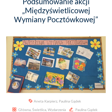
Podsumowanie akcji
„Międzyświetlicowej
Wymiany Pocztówkowej”
Aneta Karpierz
,
Paulina Gądek
Główna
,
Świetlica
,
Wydarzenia
Paulina Gądek