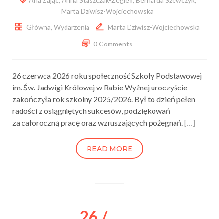
Ana Zając
,
Anna Staszczak-Żegleń
,
Bernarda Szewczyk
,
Marta Dziwisz-Wojciechowska
Główna
,
Wydarzenia
Marta Dziwisz-Wojciechowska
0 Comments
26 czerwca 2026 roku społeczność Szkoły Podstawowej
im. Św. Jadwigi Królowej w Rabie Wyżnej uroczyście
zakończyła rok szkolny 2025/2026. Był to dzień pełen
radości z osiągniętych sukcesów, podziękowań
za całoroczną pracę oraz wzruszających pożegnań.
[…]
READ MORE
26 /