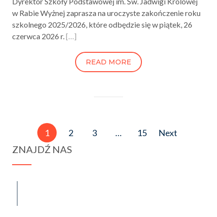
Dyrektor Szkoły Podstawowej im. Św. Jadwigi Królowej
w Rabie Wyżnej zaprasza na uroczyste zakończenie roku
szkolnego 2025/2026, które odbędzie się w piątek, 26
czerwca 2026 r.
[…]
READ MORE
Stronicowanie
1
2
3
…
15
Next
wpisów
ZNAJDŹ NAS
spraba@rabawyzna.edu.pl
34-721 Raba Wyżna 120
tel. (18) 26 71 071