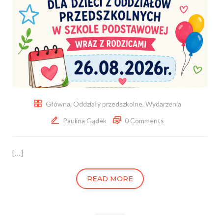
Główna
,
Oddziały przedszkolne
,
Wydarzenia
Paulina Gądek
0 Comments
[…]
READ MORE