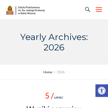
Skip
to
content
Yearly Archives:
2026
Home
2026
Otwórz pasek narzędzi
5 /
LIPIEC