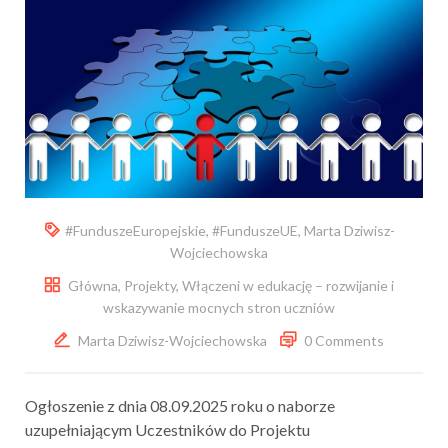
#FunduszeEuropejskie
,
#FunduszeUE
,
Marta Dziwisz-
Wojciechowska
Główna
,
Projekty
,
Włączeni w edukację – rozwijanie i
wskazywanie mocnych stron uczniów
Marta Dziwisz-Wojciechowska
0 Comments
Ogłoszenie z dnia 08.09.2025 roku o naborze
uzupełniającym Uczestników do Projektu