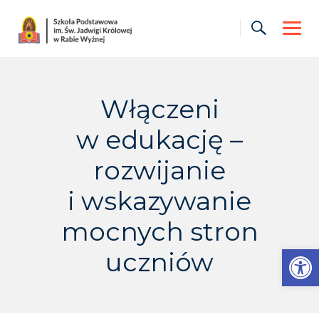
Skip
to
content
Włączeni
w edukację –
rozwijanie
i wskazywanie
mocnych stron
Otwórz pasek narzędzi
uczniów