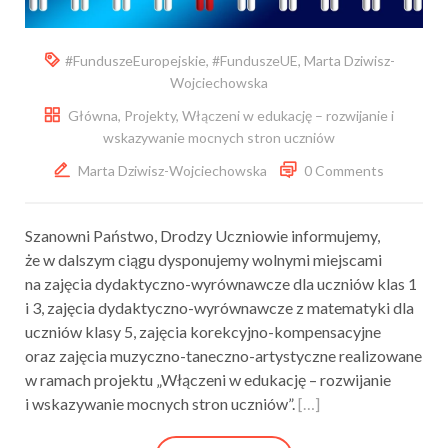
#FunduszeEuropejskie
,
#FunduszeUE
,
Marta Dziwisz-
Wojciechowska
Główna
,
Projekty
,
Włączeni w edukację – rozwijanie i
wskazywanie mocnych stron uczniów
Marta Dziwisz-Wojciechowska
0 Comments
Szanowni Państwo, Drodzy Uczniowie informujemy,
że w dalszym ciągu dysponujemy wolnymi miejscami
na zajęcia dydaktyczno-wyrównawcze dla uczniów klas 1
i 3, zajęcia dydaktyczno-wyrównawcze z matematyki dla
uczniów klasy 5, zajęcia korekcyjno-kompensacyjne
oraz zajęcia muzyczno-taneczno-artystyczne realizowane
w ramach projektu „Włączeni w edukację – rozwijanie
i wskazywanie mocnych stron uczniów”.
[…]