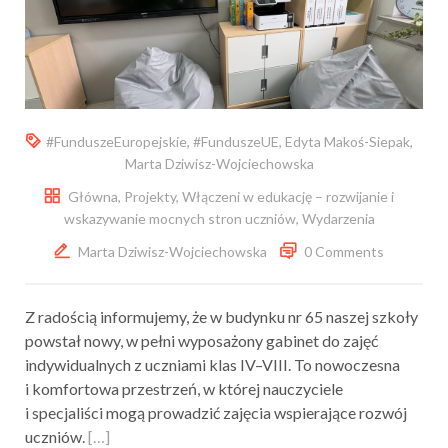
#FunduszeEuropejskie
,
#FunduszeUE
,
Edyta Makoś-Siepak
,
Marta Dziwisz-Wojciechowska
Główna
,
Projekty
,
Włączeni w edukację – rozwijanie i
wskazywanie mocnych stron uczniów
,
Wydarzenia
Marta Dziwisz-Wojciechowska
0 Comments
Z radością informujemy, że w budynku nr 65 naszej szkoły
powstał nowy, w pełni wyposażony gabinet do zajęć
indywidualnych z uczniami klas IV–VIII. To nowoczesna
i komfortowa przestrzeń, w której nauczyciele
i specjaliści mogą prowadzić zajęcia wspierające rozwój
uczniów.
[…]