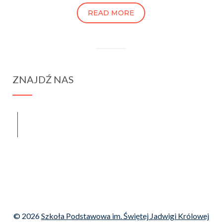
READ MORE
ZNAJDŹ NAS
spraba@rabawyzna.edu.pl
34-721 Raba Wyżna 120
tel. (18) 26 71 071
© 2026
Szkoła Podstawowa im. Świętej Jadwigi Królowej