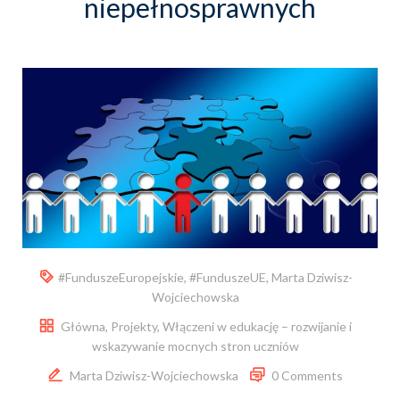
niepełnosprawnych
#FunduszeEuropejskie
,
#FunduszeUE
,
Marta Dziwisz-
Wojciechowska
Główna
,
Projekty
,
Włączeni w edukację – rozwijanie i
wskazywanie mocnych stron uczniów
Marta Dziwisz-Wojciechowska
0 Comments