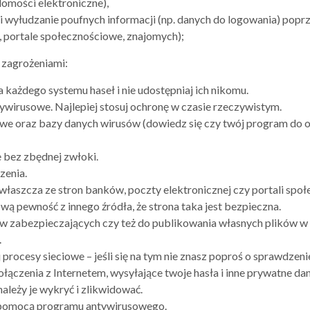
domości elektroniczne),
yli wyłudzanie poufnych informacji (np. danych do logowania) popr
i, portale społecznościowe, znajomych);
 zagrożeniami:
a każdego systemu haseł i nie udostępniaj ich nikomu.
ywirusowe. Najlepiej stosuj ochronę w czasie rzeczywistym.
e oraz bazy danych wirusów (dowiedz się czy twój program do o
e bez zbędnej zwłoki.
zenia.
zwłaszcza ze stron banków, poczty elektronicznej czy portali spo
wą pewność z innego źródła, że strona taka jest bezpieczna.
 zabezpieczających czy też do publikowania własnych plików w I
.
procesy sieciowe – jeśli się na tym nie znasz poproś o sprawdzeni
czenia z Internetem, wysyłające twoje hasła i inne prywatne dan
leży je wykryć i zlikwidować.
a pomocą programu antywirusowego.