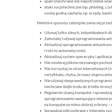
spam (niechciane lub niepotrzebne wia
ataki socjotechniczne (np. phishing, cz
osobę godną zaufania, np. urzędy, bank
Niektóre sposoby zabezpieczenia się przed
Używaj tylko silnych, indywidualnych dl
Zainstaluj i używaj oprogramowania ant
Aktualizuj oprogramowanie antywirusow
i robi to automatycznie).
Aktualizuj system operacyjny i aplikacj
Nie otwieraj plików nieznanego pochod
Nie korzystaj ze stron internetowych (
certyfikatu, chyba, że masz stuprocento
Nie używaj niesprawdzonych programów
niechciane linijki kodu do źródła strony)
Regularnie skanuj komputer i sprawdzaj 
oprogramowanie nawiązujące własne połą
na komputerze mimo dobrej ochrony – na
Sprawdzaj pliki pobrane z Internetu z