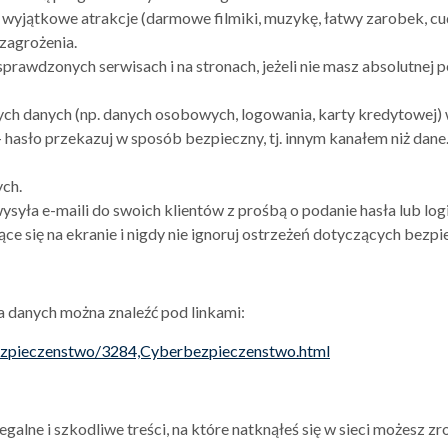
ą wyjątkowe atrakcje (darmowe filmiki, muzykę, łatwy zarobek, cu
 zagrożenia.
rawdzonych serwisach i na stronach, jeżeli nie masz absolutnej p
ych danych (np. danych osobowych, logowania, karty kredytowej)
hasło przekazuj w sposób bezpieczny, tj. innym kanałem niż dane
ch.
ysyła e-maili do swoich klientów z prośbą o podanie hasła lub logi
e się na ekranie i nigdy nie ignoruj ostrzeżeń dotyczących bezp
 danych można znaleźć pod linkami:
bezpieczenstwo/3284,Cyberbezpieczenstwo.html
egalne i szkodliwe treści, na które natknąłeś się w sieci możesz z