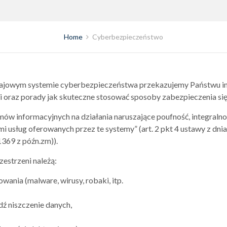
Home
Cyberbezpieczeństwo
 krajowym systemie cyberbezpieczeństwa przekazujemy Państwu i
 oraz porady jak skuteczne stosować sposoby zabezpieczenia się
w informacyjnych na działania naruszające poufność, integralnoś
 usług oferowanych przez te systemy” (art. 2 pkt 4 ustawy z dnia
1369 z późn.zm)).
estrzeni należą:
ania (malware, wirusy, robaki, itp.
dź niszczenie danych,