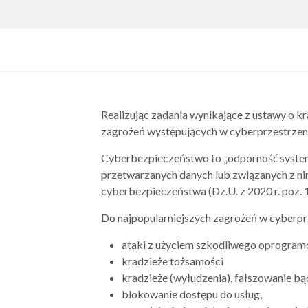
Realizując zadania wynikające z ustawy o
zagrożeń występujących w cyberprzestrzeni
Cyberbezpieczeństwo to „odporność systemó
przetwarzanych danych lub związanych z nimi
cyberbezpieczeństwa (Dz.U. z 2020 r. poz. 
Do najpopularniejszych zagrożeń w cyberprz
ataki z użyciem szkodliwego oprogramow
kradzieże tożsamości
kradzieże (wyłudzenia), fałszowanie bą
blokowanie dostępu do usług,