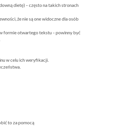
downą dietę) – często na takich stronach
ewności, że nie są one widoczne dla osób
 w formie otwartego tekstu – powinny być
.
nu w celu ich weryfikacji.
ieczeństwa.
robić to za pomocą