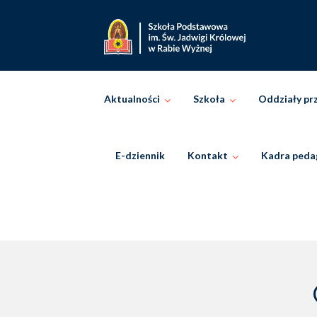
Skip
to
content
Aktualności
Szkoła
Oddziały pr
E-dziennik
Kontakt
Kadra peda