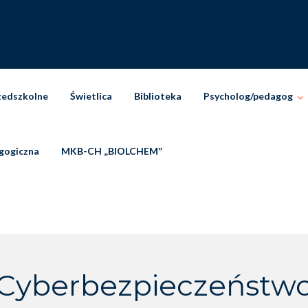
zedszkolne
Świetlica
Biblioteka
Psycholog/pedagog
gogiczna
MKB-CH „BIOLCHEM”
Cyberbezpieczeństw