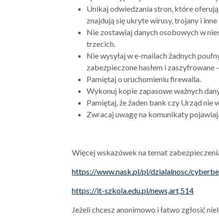
Unikaj odwiedzania stron, które oferuj
znajdują się ukryte wirusy, trojany i inne
Nie zostawiaj danych osobowych w niesp
trzecich.
Nie wysyłaj w e-mailach żadnych poufn
zabezpieczone hasłem i zaszyfrowane – 
Pamiętaj o uruchomieniu firewalla.
Wykonuj kopie zapasowe ważnych dany
Pamiętaj, że żaden bank czy Urząd nie w
Zwracaj uwagę na komunikaty pojawiając
Więcej wskazówek na temat zabezpieczenia
https://www.nask.pl/pl/dzialalnosc/cyber
https://it-szkola.edu.pl/news,art,514
Jeżeli chcesz anonimowo i łatwo zgłosić niel