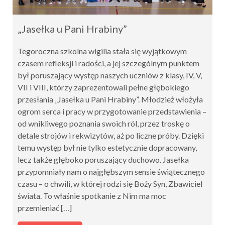
„Jasełka u Pani Hrabiny”
Tegoroczna szkolna wigilia stała się wyjątkowym
czasem refleksji i radości, a jej szczególnym punktem
był poruszający występ naszych uczniów z klasy, IV, V,
VII i VIII, którzy zaprezentowali pełne głębokiego
przesłania „Jasełka u Pani Hrabiny”. Młodzież włożyła
ogrom serca i pracy w przygotowanie przedstawienia –
od wnikliwego poznania swoich ról, przez troskę o
detale strojów i rekwizytów, aż po liczne próby. Dzięki
temu występ był nie tylko estetycznie dopracowany,
lecz także głęboko poruszający duchowo. Jasełka
przypomniały nam o najgłębszym sensie świątecznego
czasu – o chwili, w której rodzi się Boży Syn, Zbawiciel
świata. To właśnie spotkanie z Nim ma moc
przemieniać […]