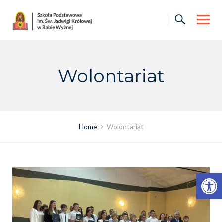
Skip
to
content
Wolontariat
Home
Wolontariat
Otwórz pasek narzędzi