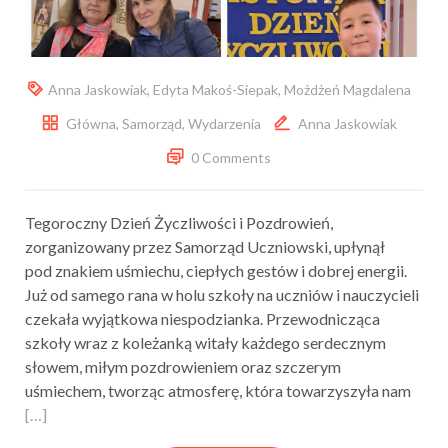
Anna Jaskowiak
,
Edyta Makoś-Siepak
,
Możdżeń Magdalena
Główna
,
Samorząd
,
Wydarzenia
Anna Jaskowiak
0 Comments
Tegoroczny Dzień Życzliwości i Pozdrowień,
zorganizowany przez Samorząd Uczniowski, upłynął
pod znakiem uśmiechu, ciepłych gestów i dobrej energii.
Już od samego rana w holu szkoły na uczniów i nauczycieli
czekała wyjątkowa niespodzianka. Przewodnicząca
szkoły wraz z koleżanką witały każdego serdecznym
słowem, miłym pozdrowieniem oraz szczerym
uśmiechem, tworząc atmosferę, która towarzyszyła nam
[…]