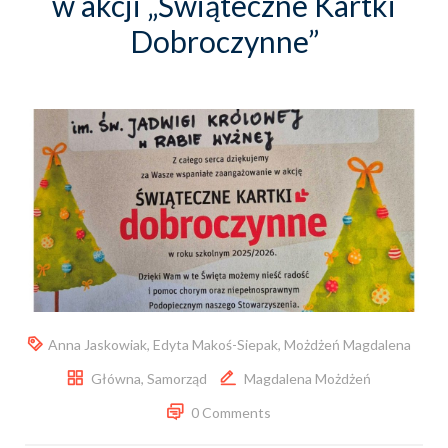
w akcji „Świąteczne Kartki
Dobroczynne”
Anna Jaskowiak
,
Edyta Makoś-Siepak
,
Możdżeń Magdalena
Główna
,
Samorząd
Magdalena Możdżeń
0 Comments