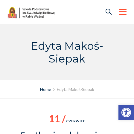
Skip
to
content
Edyta Makoś-
Siepak
Home
Edyta Makoś-Siepak
Otwórz pasek narzędzi
11 /
CZERWIEC