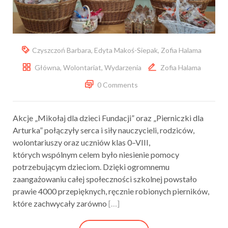
Czyszczoń Barbara
,
Edyta Makoś-Siepak
,
Zofia Halama
Główna
,
Wolontariat
,
Wydarzenia
Zofia Halama
0 Comments
Akcje „Mikołaj dla dzieci Fundacji” oraz „Pierniczki dla
Arturka” połączyły serca i siły nauczycieli, rodziców,
wolontariuszy oraz uczniów klas 0–VIII,
których wspólnym celem było niesienie pomocy
potrzebującym dzieciom. Dzięki ogromnemu
zaangażowaniu całej społeczności szkolnej powstało
prawie 4000 przepięknych, ręcznie robionych pierników,
które zachwycały zarówno
[…]