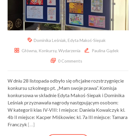
Dominika Leśniak
,
Edyta Makoś-Siepak
Główna
,
Konkursy
,
Wydarzenia
Paulina Gądek
0 Comments
W dniu 28 listopada odbyło się oficjalne rozstrzygnięcie
konkursu szkolnego pt. „Mam swoje prawa”. Komisja
konkursowa w składnie Edyta Makoś-Siepak i Dominika
Leśniak przyznawała nagrody następującym osobom:
W kategorii klas IV-VIII: I miejsce: Daniela Kowalczyk kl.
4b II miejsce: Kacper Miśkowiec kl. 7a III miejsce: Tamara
Franczyk
[…]