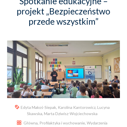
Spotkanie edukacyjne –
projekt „Bezpieczeństwo
przede wszystkim”
Edyta Makoś-Siepak
,
Karolina Kantorowicz
,
Lucyna
Skawska
,
Marta Dziwisz-Wojciechowska
Główna
,
Profilaktyka i wychowanie
,
Wydarzenia