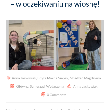
– w oczekiwaniu na wiosnę!
Anna Jaskowiak
,
Edyta Makoś-Siepak
,
Możdżeń Magdalena
Główna
,
Samorząd
,
Wydarzenia
Anna Jaskowiak
0 Comments