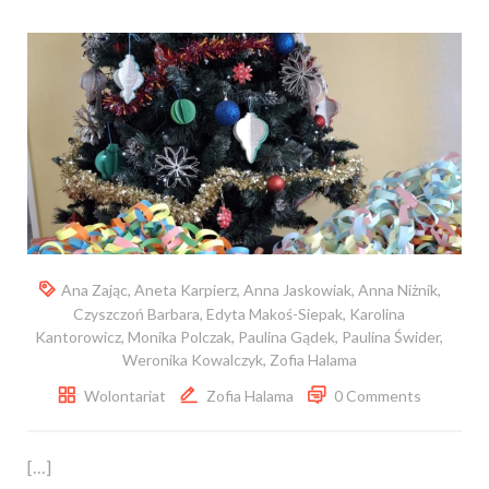
Ana Zając
,
Aneta Karpierz
,
Anna Jaskowiak
,
Anna Niżnik
,
Czyszczoń Barbara
,
Edyta Makoś-Siepak
,
Karolina
Kantorowicz
,
Monika Polczak
,
Paulina Gądek
,
Paulina Świder
,
Weronika Kowalczyk
,
Zofia Halama
Wolontariat
Zofia Halama
0 Comments
[…]