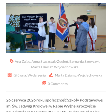
Ana Zając
,
Anna Staszczak-Żegleń
,
Bernarda Szewczyk
,
Marta Dziwisz-Wojciechowska
Główna
,
Wydarzenia
Marta Dziwisz-Wojciechowska
0 Comments
26 czerwca 2026 roku społeczność Szkoły Podstawowej
im. Św. Jadwigi Królowej w Rabie Wyżnej uroczyście
zakończyła rok szkolny 2025/2026. Był to dzień pełen