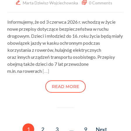
Marta Dziwisz-Wojciechowska
0 Comments
Informujemy, że od 3 czerwca 2026 r. wchodzą w życie
nowe przepisy dotyczące bezpieczeństwa w ruchu
drogowym. Dzieci i młodzież do 16. roku życia będą miały
obowiązek jazdy w kasku ochronnym podczas
korzystania z rowerów, hulajnóg elektrycznych
oraz innych urządzeń transportu osobistego. Przepisy
obejmą także dzieci do 7 lat przewożone
m.in. na rowerach
[…]
READ MORE
Stronicowanie
1
2
3
…
9
Next
wpisów