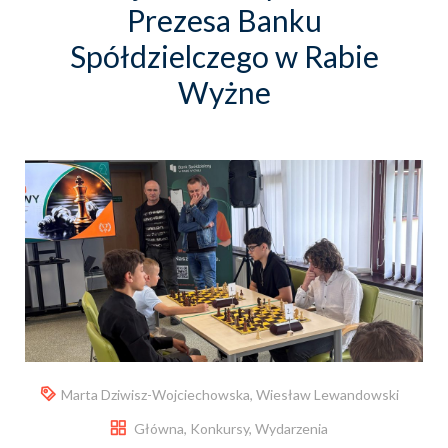
Prezesa Banku
Spółdzielczego w Rabie
Wyżne
Marta Dziwisz-Wojciechowska
,
Wiesław Lewandowski
Główna
,
Konkursy
,
Wydarzenia