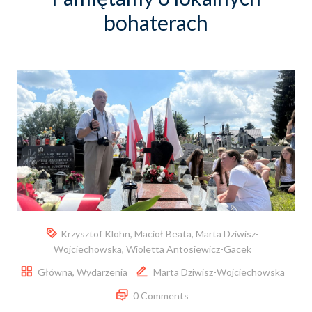
bohaterach
Krzysztof Klohn
,
Macioł Beata
,
Marta Dziwisz-
Wojciechowska
,
Wioletta Antosiewicz-Gacek
Główna
,
Wydarzenia
Marta Dziwisz-Wojciechowska
0 Comments