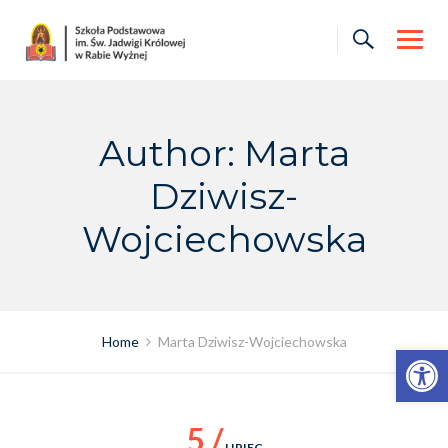
Skip
to
content
Author: Marta
Dziwisz-
Wojciechowska
Home
Marta Dziwisz-Wojciechowska
Otwórz pasek narzędzi
5 /
LIPIEC