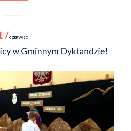
1 /
CZERWIEC
nicy w Gminnym Dyktandzie!