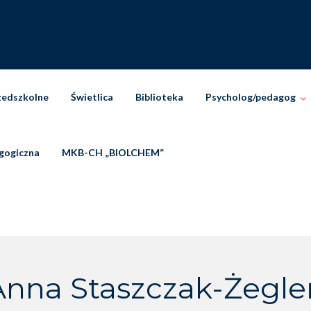
zedszkolne
Świetlica
Biblioteka
Psycholog/pedagog
gogiczna
MKB-CH „BIOLCHEM”
Anna Staszczak-Żegle