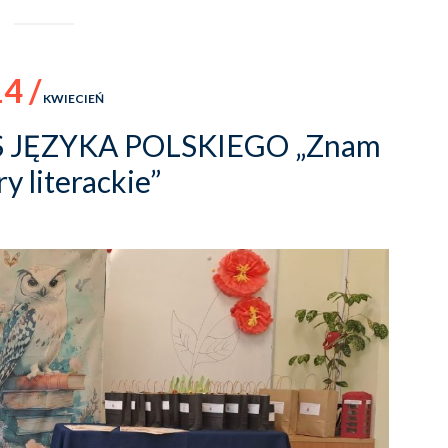
4 /
KWIECIEŃ
 JĘZYKA POLSKIEGO „Znam
y literackie”