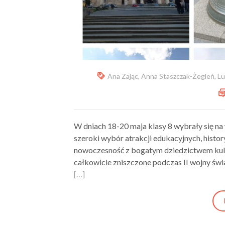
Ana Zając
,
Anna Staszczak-Żegleń
,
Lu
W dniach 18-20 maja klasy 8 wybrały się na
szeroki wybór atrakcji edukacyjnych, histor
nowoczesność z bogatym dziedzictwem kult
całkowicie zniszczone podczas II wojny świ
[…]