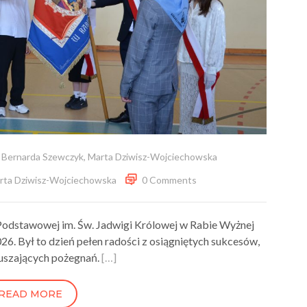
,
Bernarda Szewczyk
,
Marta Dziwisz-Wojciechowska
rta Dziwisz-Wojciechowska
0 Comments
Podstawowej im. Św. Jadwigi Królowej w Rabie Wyżnej
6. Był to dzień pełen radości z osiągniętych sukcesów,
uszających pożegnań.
[…]
READ MORE