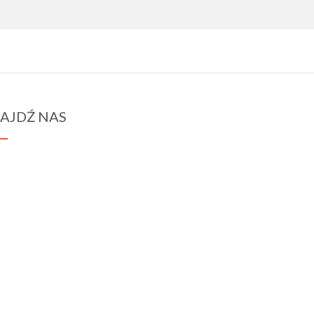
AJDŹ NAS
spraba@rabawyzna.edu.pl
34-721 Raba Wyżna 120
tel. (18) 26 71 071