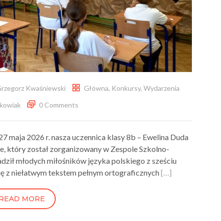
rzegorz Kwaśniewski
Główna
,
Konkursy
,
Wydarzenia
kowiak
0 Comments
27 maja 2026 r. nasza uczennica klasy 8b – Ewelina Duda
, który został zorganizowany w Zespole Szkolno-
ził młodych miłośników języka polskiego z sześciu
 się z niełatwym tekstem pełnym ortograficznych
[…]
READ MORE