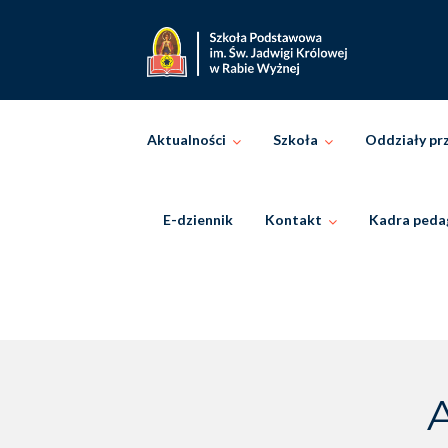
Skip
to
content
Aktualności
Szkoła
Oddziały pr
E-dziennik
Kontakt
Kadra peda