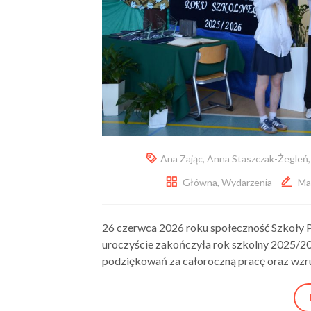
Ana Zając
,
Anna Staszczak-Żegleń
Główna
,
Wydarzenia
Ma
26 czerwca 2026 roku społeczność Szkoły 
uroczyście zakończyła rok szkolny 2025/202
podziękowań za całoroczną pracę oraz wzr