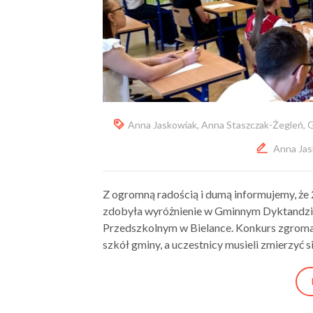
Anna Jaskowiak
,
Anna Staszczak-Żegleń
,
G
Anna Jas
Z ogromną radością i dumą informujemy, że 
zdobyła wyróżnienie w Gminnym Dyktandzie
Przedszkolnym w Bielance. Konkurs zgromad
szkół gminy, a uczestnicy musieli zmierzyć