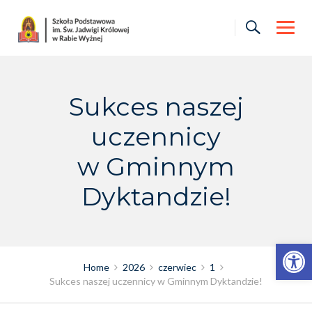
Skip
to
content
Sukces naszej
uczennicy
w Gminnym
Dyktandzie!
Otwórz pasek narzędzi
Home
2026
czerwiec
1
Sukces naszej uczennicy w Gminnym Dyktandzie!