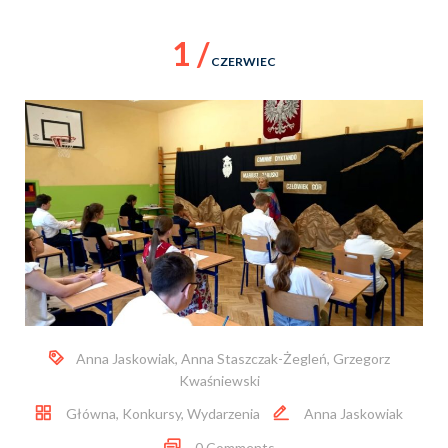
1 /
CZERWIEC
Anna Jaskowiak
,
Anna Staszczak-Żegleń
,
Grzegorz
Kwaśniewski
Główna
,
Konkursy
,
Wydarzenia
Anna Jaskowiak
0 Comments