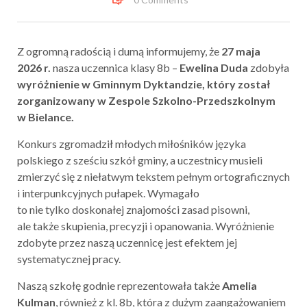
Z ogromną radością i dumą informujemy, że
27 maja
2026 r.
nasza uczennica klasy 8b –
Ewelina Duda
zdobyła
wyróżnienie
w Gminnym Dyktandzie,
który został
zorganizowany w Zespole Szkolno-Przedszkolnym
w Bielance.
Konkurs zgromadził młodych miłośników języka
polskiego z sześciu szkół gminy, a uczestnicy musieli
zmierzyć się z niełatwym tekstem pełnym ortograficznych
i interpunkcyjnych pułapek. Wymagało
to nie tylko doskonałej znajomości zasad pisowni,
ale także skupienia, precyzji i opanowania. Wyróżnienie
zdobyte przez naszą uczennicę jest efektem jej
systematycznej pracy.
Naszą szkołę godnie reprezentowała także
Amelia
Kulman
, również z kl. 8b, która z dużym zaangażowaniem