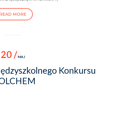
READ MORE
20 /
MAJ
Międzyszkolnego Konkursu
IOLCHEM