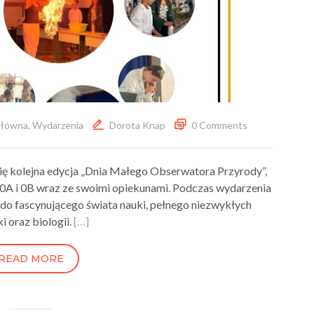
łówna
,
Wydarzenia
Dorota Knap
0 Comments
się kolejna edycja „Dnia Małego Obserwatora Przyrody”,
 0A i 0B wraz ze swoimi opiekunami. Podczas wydarzenia
 do fascynującego świata nauki, pełnego niezwykłych
i oraz biologii.
[…]
READ MORE