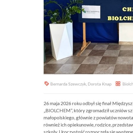
Bernarda Szewczyk
,
Dorota Knap
Biol
26 maja 2026 roku odbył się finał Między
„BIOLCHEM”, który zgromadził uczniów s
małopolskiego, głównie z powiatów nowotar
również ich opiekunowie, rodzice, przedsta
szkoły. Uroczystość rozpoczęła się wystę