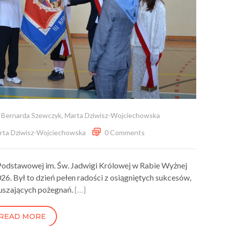
,
Bernarda Szewczyk
,
Marta Dziwisz-Wojciechowska
rta Dziwisz-Wojciechowska
0 Comments
Podstawowej im. Św. Jadwigi Królowej w Rabie Wyżnej
6. Był to dzień pełen radości z osiągniętych sukcesów,
uszających pożegnań.
[…]
READ MORE