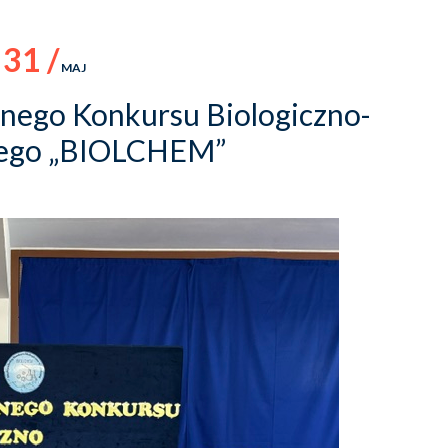
31 /
MAJ
lnego Konkursu Biologiczno-
ego „BIOLCHEM”