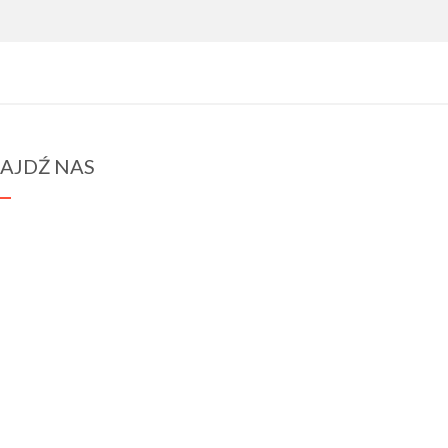
AJDŹ NAS
spraba@rabawyzna.edu.pl
34-721 Raba Wyżna 120
tel. (18) 26 71 071