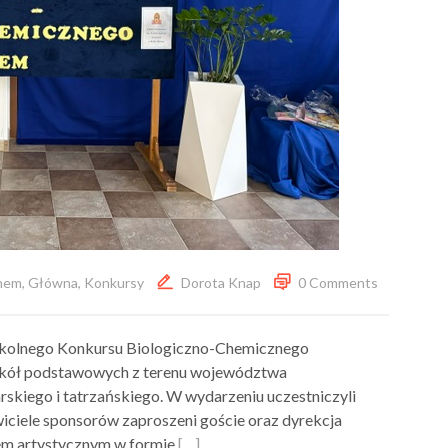
chem
,
Główna
,
Konkursy
Dorota Knap
0 Comments
szkolnego Konkursu Biologiczno-Chemicznego
zkół podstawowych z terenu województwa
skiego i tatrzańskiego. W wydarzeniu uczestniczyli
wiciele sponsorów zaproszeni goście oraz dyrekcja
pem artystycznym w formie
[…]