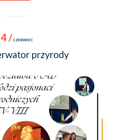
4 /
CZERWIEC
rwator przyrody