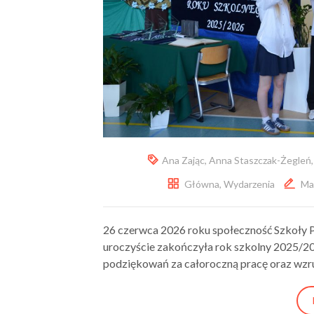
Ana Zając
,
Anna Staszczak-Żegleń
Główna
,
Wydarzenia
Ma
26 czerwca 2026 roku społeczność Szkoły 
uroczyście zakończyła rok szkolny 2025/202
podziękowań za całoroczną pracę oraz wzr