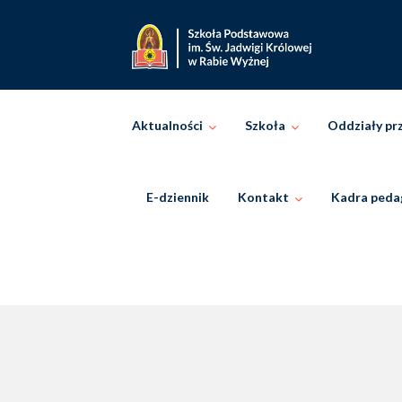
Skip
to
content
Aktualności
Szkoła
Oddziały pr
E-dziennik
Kontakt
Kadra peda