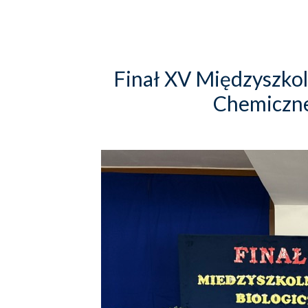
Finał XV Międzyszko
Chemiczn