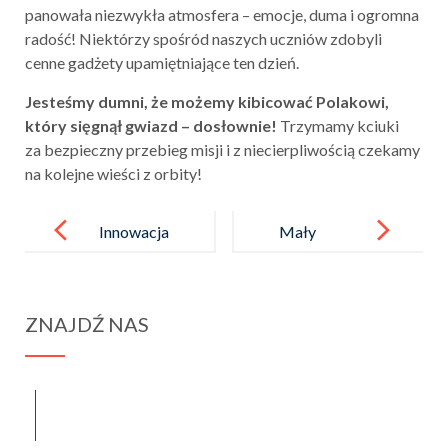
panowała niezwykła atmosfera – emocje, duma i ogromna
radość! Niektórzy spośród naszych uczniów zdobyli
cenne gadżety upamiętniające ten dzień.
Jesteśmy dumni, że możemy kibicować Polakowi,
który sięgnął gwiazd – dosłownie!
Trzymamy kciuki
za bezpieczny przebieg misji i z niecierpliwością czekamy
na kolejne wieści z orbity!
Post
navigation
Innowacja
Mały
pedagogiczna
obserwator
,,Sposób
przyrody.
ZNAJDŹ NAS
na lekturę”
spraba@rabawyzna.edu.pl
34-721 Raba Wyżna 120
tel. (18) 26 71 071