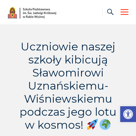
Skip
to
content
Uczniowie naszej
szkoły kibicują
Sławomirowi
Uznańskiemu-
Wiśniewskiemu
Otwórz pasek narzędzi
podczas jego lotu
w kosmos!