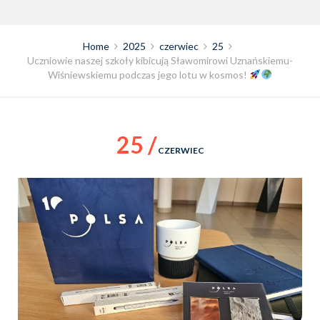
Home
2025
czerwiec
25
Uczniowie naszej szkoły kibicują Sławomirowi Uznańskiemu-
Wiśniewskiemu podczas jego lotu w kosmos!
25 /
CZERWIEC