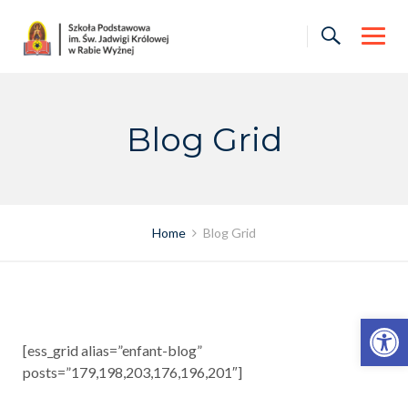
Skip
to
content
Blog Grid
Home
Blog Grid
Otwórz pasek narzędzi
[ess_grid alias=”enfant-blog”
posts=”179,198,203,176,196,201″]