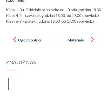
szkolnego:
Klasy 1-3 + Oddziały przedszkolne – środa godzina 18.00
Klasy 4-5 – czwartek godzina 18.00 (od 17.00 spowiedź)
Klasy 6-8 – piątek godzina 18.00 (od 17.00 spowiedź)
Post
navigation
Ogólnopolski
Materiały
konkurs
informacyjne
piosenek
dotyczące
ZNAJDŹ NAS
współczesnyc
szczepień
h związanych
uczniów od 12
z wolnością
roku życia.
spraba@rabawyzna.edu.pl
34-721 Raba Wyżna 120
„Muzyka
tel. (18) 26 71 071
łagodzi,
muzyka radzi,