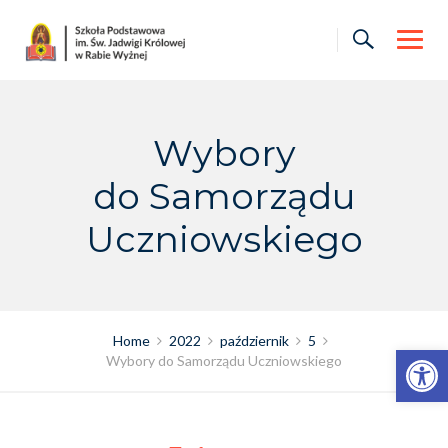
Skip
to
content
Wybory
do Samorządu
Uczniowskiego
Home
2022
październik
5
Otwórz pasek narzędzi
Wybory do Samorządu Uczniowskiego