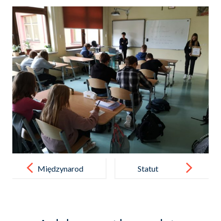
Post
navigation
Międzynarod
Statut
owy Dzień
Muzyki