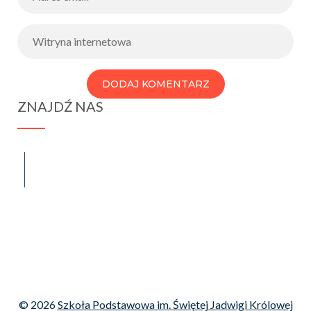
ZNAJDŹ NAS
spraba@rabawyzna.edu.pl
34-721 Raba Wyżna 120
tel. (18) 26 71 071
© 2026
Szkoła Podstawowa im. Świętej Jadwigi Królowej