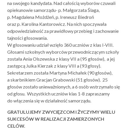
na swojego kandydata. Nad całością wyborów czuwali
opiekunowie samorządu- p. Małgorzata Ślaga,
p. Magdalena Możdżeń, p. Ireneusz Biedroń
oraz p. Karolina Kantorowicz. Na nich spoczywała
odpowiedzialność za prawidłowy przebieg i zachowanie
tajności głosowania.
W głosowaniu udział wzięło 360 uczniów z klas I-VIII.
Głosami szkolnych wyborców przewodniczącym szkoły
została Ania Olszewska z klasy VII a (95 głosów), a jej
zastępcą Julka Kierzak z klasy VIII a (93 głosy).
Sekretarzem została Martyna Michałek (90 głosów),
a skarbnikiem Gracjan Grabowski (51 głosów). 25
głosów zostało unieważnionych, a 6 osób wstrzymało się
od głosu. Wszystkich uczniów klas 1-8 zapraszamy
do włączenia się w działalność samorządu.
GRATULUJEMY ZWYCIĘZCOM I ŻYCZYMY WIELU
SUKCESÓW W REALIZACJI ZAMIERZONYCH
CELÓW.