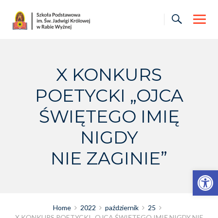
Skip
to
content
X KONKURS
POETYCKI „OJCA
ŚWIĘTEGO IMIĘ
NIGDY
NIE ZAGINIE”
Otwórz pasek narzędzi
Home
2022
październik
25
X KONKURS POETYCKI „OJCA ŚWIĘTEGO IMIĘ NIGDY NIE