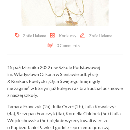
Zofia Halama
Konkursy
Zofia Halama
0 Comments
15 października 2022 r. w Szkole Podstawowej
im. Władysława Orkana w Sieniawie odbył się
X Konkurs Poetycki „Ojca Świętego Imię nigdy
nie zaginie” w którym już kolejny raz brali udział uczniowie
z naszej szkoły.
Tamara Franczyk (2a), Julia Orzeł (2b), Julia Kowalczyk
(4a), Szczepan Franczyk (4a), Kornelia Chlebek (5c) i Julia
Wojciechowska (5c) pięknie wyrecytowali wiersze
o Papieżu Janie Pawle II godnie reprezentując naszą