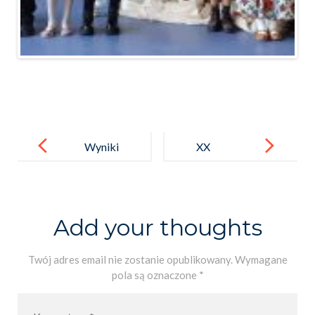
Post
navigation
Wyniki
XX
X Ogólnopols
PRZEGLĄD
kiego
RECYTATOR
Konkursu
SKI
Add your thoughts
Plastycznego
IM. KATARZY
„Jan Paweł II –
NY KRACIK
Twój adres email nie zostanie opublikowany.
Wymagane
pola są oznaczone
*
Apostoł
pokoju”