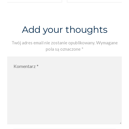
z Mikołajkie
sercem
m
w stronę świąt
Add your thoughts
Twój adres email nie zostanie opublikowany.
Wymagane
pola są oznaczone
*