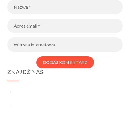
ZNAJDŹ NAS
spraba@rabawyzna.edu.pl
34-721 Raba Wyżna 120
tel. (18) 26 71 071