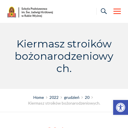
Skip
to
content
Kiermasz stroików
bożonarodzeniowy
ch.
Home
2022
grudzień
20
Otwórz pasek narzędzi
Kiermasz stroików bożonarodzeniowych.