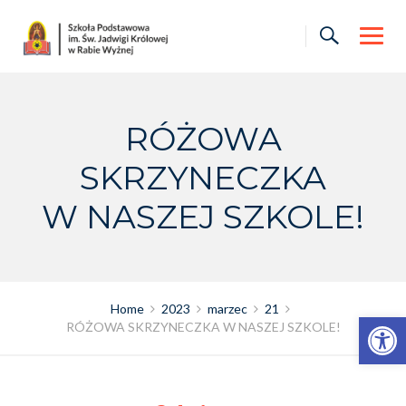
Skip
to
content
RÓŻOWA
SKRZYNECZKA
W NASZEJ SZKOLE!
Home
2023
marzec
21
Otwórz pasek narzędzi
RÓŻOWA SKRZYNECZKA W NASZEJ SZKOLE!