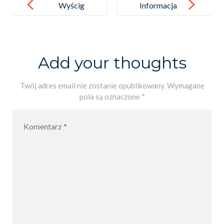
navigation
Wyścig
Informacja
robotów
o rekrutacji
bez kół.
do klas 1
na rok szkolny
Add your thoughts
2023/2024
Twój adres email nie zostanie opublikowany.
Wymagane
pola są oznaczone
*