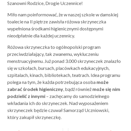
Szanowni Rodzice, Drogie Uczennice!
Miło nam poinformować, że w naszej szkole w damskiej
toalecie na II piętrze zawisła różowa skrzyneczka
wypełniona środkami higienicznymi dostępnymi
nieodpłatnie dla każdej uczennicy.
Różowa skrzyneczka to ogólnopolski program
przeciwdziałający, tak zwanemu, wykluczeniu
menstruacyjnemu. Już ponad 3.000 skrzyneczek znalazło
się w szkołach, bursach, placówkach edukacyjnych,
szpitalach, kinach, bibliotekach, teatrach. Idea programu
polega na tym, że każda potrzebująca osoba
może
zabrać środek higieniczny
, bądź również
może się nim
podzielić z innymi
– zachęcamy do samodzielnego
wkładania ich do skrzyneczek. Nad wyposażeniem
skrzyneczek będzie czuwał Samorząd Uczniowski,
który zakupił skrzyneczkę.
Post