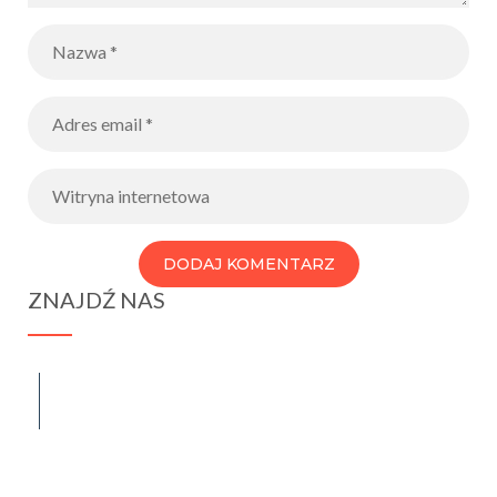
ZNAJDŹ NAS
spraba@rabawyzna.edu.pl
34-721 Raba Wyżna 120
tel. (18) 26 71 071