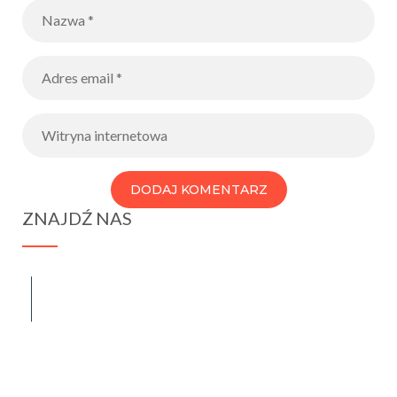
ZNAJDŹ NAS
spraba@rabawyzna.edu.pl
34-721 Raba Wyżna 120
tel. (18) 26 71 071