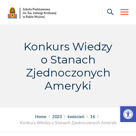
Skip
to
content
Konkurs Wiedzy
o Stanach
Zjednoczonych
Ameryki
Otwórz pasek narzędzi
Home
2023
kwiecień
16
Konkurs Wiedzy o Stanach Zjednoczonych Ameryki