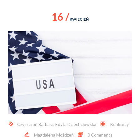
16 /
KWIECIEŃ
Czyszczoń Barbara
,
Edyta Dziechciowska
Konkursy
Magdalena Możdżeń
0 Comments