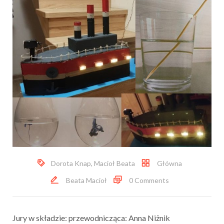
Dorota Knap
,
Macioł Beata
Główna
Beata Macioł
0 Comments
Jury w składzie: przewodnicząca: Anna Niżnik