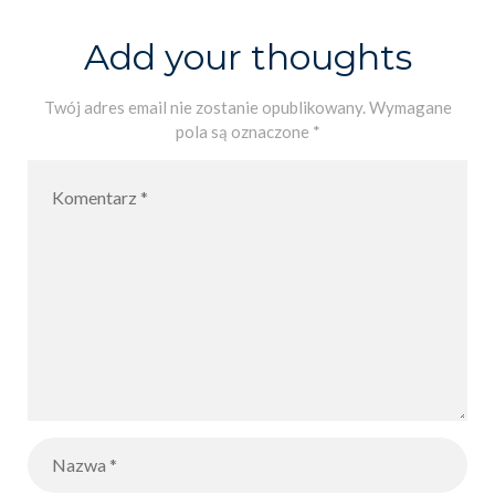
KA
W MATEMA
Add your thoughts
TYCE
I FIZYCE”
Twój adres email nie zostanie opublikowany.
Wymagane
pola są oznaczone
*