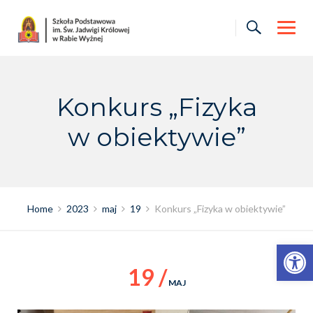
Skip
to
content
Konkurs „Fizyka
w obiektywie”
Home
2023
maj
19
Konkurs „Fizyka w obiektywie”
Otwórz pasek narzędzi
19 /
MAJ