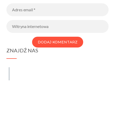
ZNAJDŹ NAS
spraba@rabawyzna.edu.pl
34-721 Raba Wyżna 120
tel. (18) 26 71 071