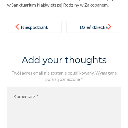
w Sanktuarium Najświętszej Rodziny w Zakopanem.
Post
navigation
Niespodziank
Dzień dziecka
a na Dzień
czyli „Co
Mamy
w Rabie
piszczy?”
Add your thoughts
Twój adres email nie zostanie opublikowany.
Wymagane
pola są oznaczone
*