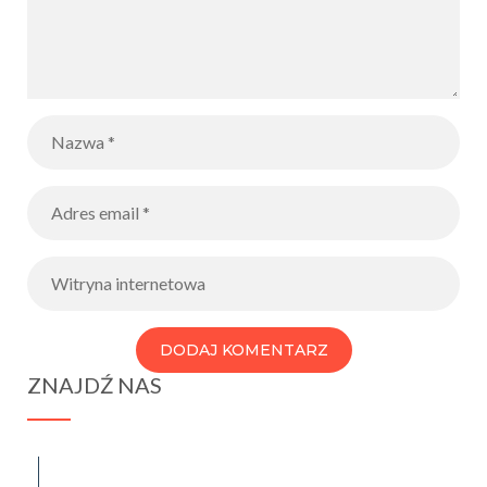
ZNAJDŹ NAS
spraba@rabawyzna.edu.pl
34-721 Raba Wyżna 120