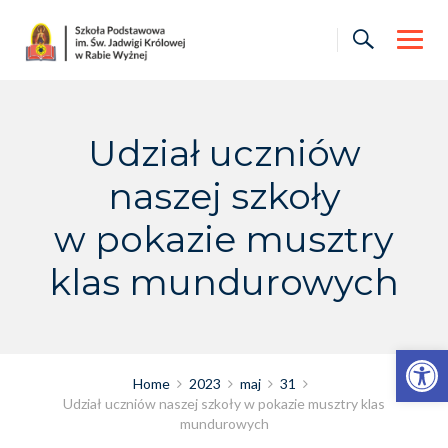
Skip
to
content
Udział uczniów
naszej szkoły
w pokazie musztry
klas mundurowych
Otwórz pasek narzędzi
Home
2023
maj
31
Udział uczniów naszej szkoły w pokazie musztry klas
mundurowych