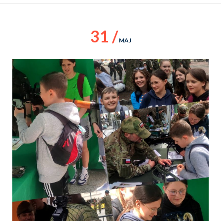
31 /
MAJ