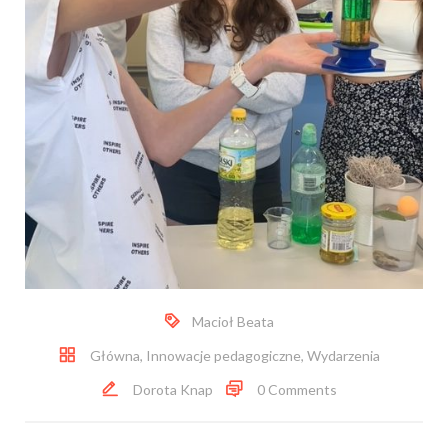
Macioł Beata
Główna
,
Innowacje pedagogiczne
,
Wydarzenia
Dorota Knap
0 Comments