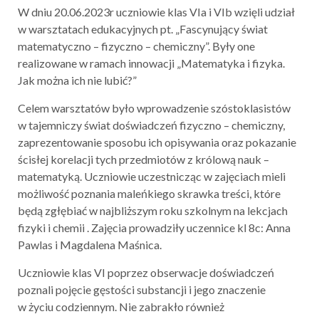
W dniu 20.06.2023r uczniowie klas VIa i VIb wzięli udział
w warsztatach edukacyjnych pt. „Fascynujący świat
matematyczno – fizyczno – chemiczny”. Były one
realizowane w ramach innowacji „Matematyka i fizyka.
Jak można ich nie lubić?”
Celem warsztatów było wprowadzenie szóstoklasistów
w tajemniczy świat doświadczeń fizyczno – chemiczny,
zaprezentowanie sposobu ich opisywania oraz pokazanie
ścisłej korelacji tych przedmiotów z królową nauk –
matematyką. Uczniowie uczestnicząc w zajęciach mieli
możliwość poznania maleńkiego skrawka treści, które
będą zgłębiać w najbliższym roku szkolnym na lekcjach
fizyki i chemii . Zajęcia prowadziły uczennice kl 8c: Anna
Pawlas i Magdalena Maśnica.
Uczniowie klas VI poprzez obserwacje doświadczeń
poznali pojęcie gęstości substancji i jego znaczenie
w życiu codziennym. Nie zabrakło również