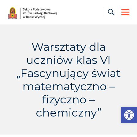
Skip
to
content
Warsztaty dla
uczniów klas VI
„Fascynujący świat
matematyczno –
fizyczno –
Otwórz pasek narzędzi
chemiczny”