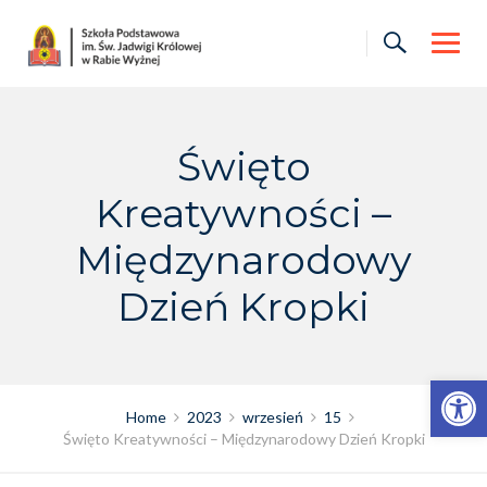
Skip
to
content
Święto
Kreatywności –
Międzynarodowy
Dzień Kropki
Otwórz pasek narzędzi
Home
2023
wrzesień
15
Święto Kreatywności – Międzynarodowy Dzień Kropki