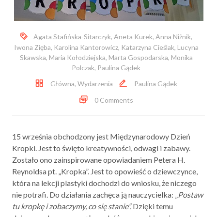
Agata Stafińska-Sitarczyk
,
Aneta Kurek
,
Anna Niżnik
,
Iwona Zięba
,
Karolina Kantorowicz
,
Katarzyna Cieślak
,
Lucyna
Skawska
,
Maria Kołodziejska
,
Marta Gospodarska
,
Monika
Polczak
,
Paulina Gądek
Główna
,
Wydarzenia
Paulina Gądek
0 Comments
15 września obchodzony jest Międzynarodowy Dzień
Kropki. Jest to święto kreatywności, odwagi i zabawy.
Zostało ono zainspirowane opowiadaniem Petera H.
Reynoldsa pt. „Kropka”. Jest to opowieść o dziewczynce,
która na lekcji plastyki dochodzi do wniosku, że niczego
nie potrafi. Do działania zachęca ją nauczycielka: „
Postaw
tu kropkę i zobaczymy, co się stanie”.
Dzięki temu