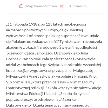
Magdalena Możdżeń
0 Comments
,,11 listopada 1918 r. po 123 latach nieobecności
na mapach politycznych Europy, dzięki wielkiej
wytrwałości i ofiarności polskiego społeczeństwa, udało
się Polakom odzyskać wolność.’’ Tymi słowami rozpoczęła
akademię z okazji Narodowego Święta Niepodległości
przewodnicząca Samorządu Uczniowskiego Julia
Bochnak. Jak co roku cała społeczność szkolna wzięła
udział w obchodach tego święta. Nie zabrakło wspaniałej
inscenizacji, przygotowanej przez panie: Małgorzatę
Młynarczyk i Annę Jaskowiak wspólnie z klasami: IV b,
V b oraz VIII b., która przeniosła nas w klimat zadumy
i patriotycznej refleksji. Szkoła włączyła się także w akcję
Ministerstwa Edukacji i Nauki – ,,Szkoła do hymnu’’
poprzez uroczyste odśpiewanie ,,Mazurka
Dąbrowskiego’’. Dzięki temu uczciliśmy pamięć tych,