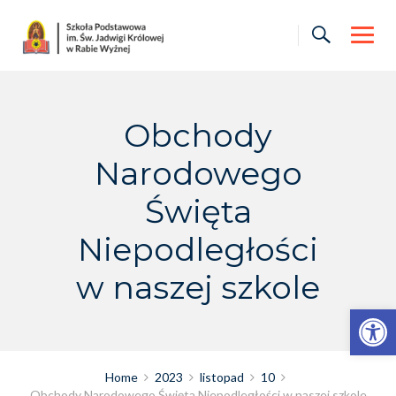
Skip
to
content
Obchody
Narodowego
Święta
Niepodległości
w naszej szkole
Otwórz pasek narzędzi
Home
2023
listopad
10
Obchody Narodowego Święta Niepodległości w naszej szkole