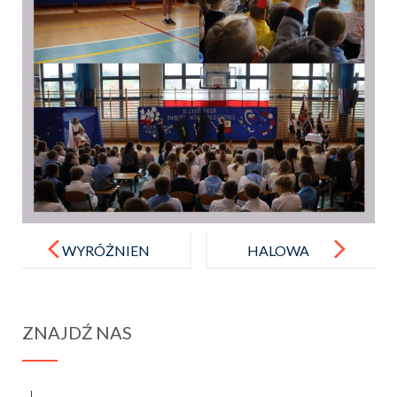
Post
navigation
WYRÓŻNIEN
HALOWA
IE za teledysk
PIŁKA
NOŻNA
ZNAJDŹ NAS
DZIEWCZĄT
– IGRZYSKA
MŁODZIEŻY