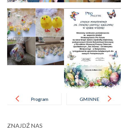
Post
navigation
Program
GMINNE
edukacyjny
ROZGRYWKI
„Mamo, tato,
W PIŁKĘ
ZNAJDŹ NAS
wolę wodę!”
SIATKOWĄ