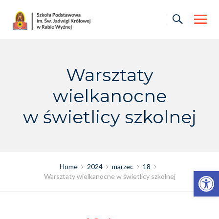
Skip
to
content
Warsztaty
wielkanocne
w świetlicy szkolnej
Home
2024
marzec
18
Otwórz pasek narzędzi
Warsztaty wielkanocne w świetlicy szkolnej