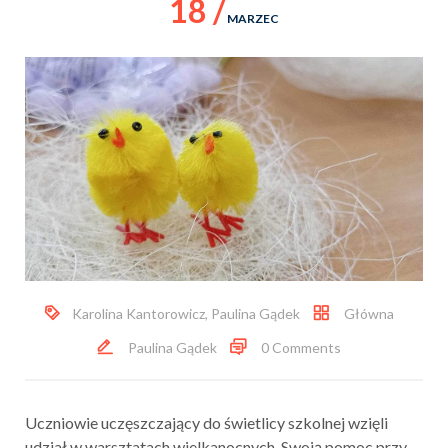
18 /
MARZEC
Karolina Kantorowicz
,
Paulina Gądek
Główna
Paulina Gądek
0 Comments
Uczniowie uczęszczający do świetlicy szkolnej wzięli
udział w warsztatach wielkanocnych. Swoją pomoc przy