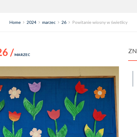
Home
2024
marzec
26
Powitanie wiosny w świetlicy
26 /
ZN
MARZEC