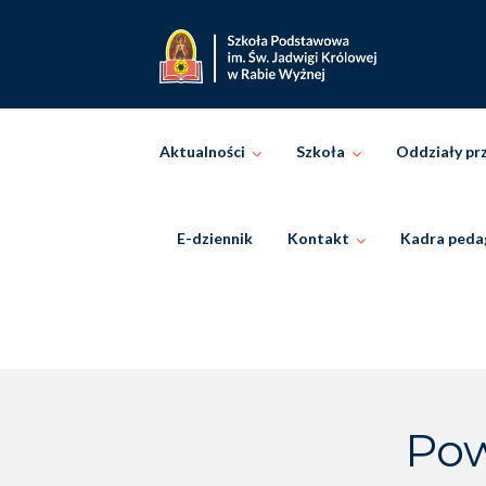
Skip
to
content
Aktualności
Szkoła
Oddziały pr
E-dziennik
Kontakt
Kadra peda
Pow