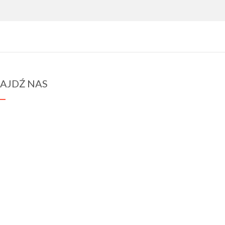
AJDŹ NAS
spraba@rabawyzna.edu.pl
34-721 Raba Wyżna 120
tel. (18) 26 71 071