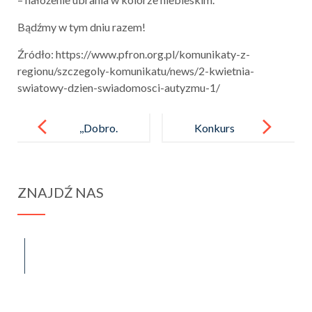
Bądźmy w tym dniu razem!
Źródło: https://www.pfron.org.pl/komunikaty-z-
regionu/szczegoly-komunikatu/news/2-kwietnia-
swiatowy-dzien-swiadomosci-autyzmu-1/
Post
navigation
,,Dobro.
Konkurs
Im więcej
BIOLCHEM –
go dajesz, tym
klucze
ZNAJDŹ NAS
więcej
odpowiedzi
dostajesz.’’
spraba@rabawyzna.edu.pl
34-721 Raba Wyżna 120
tel. (18) 26 71 071