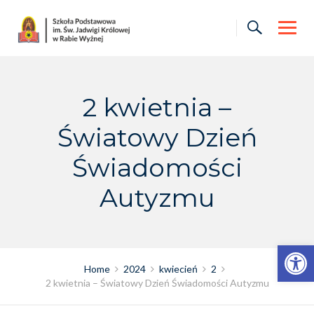
Skip
to
content
2 kwietnia –
Światowy Dzień
Świadomości
Autyzmu
Otwórz pasek narzędzi
Home
2024
kwiecień
2
2 kwietnia – Światowy Dzień Świadomości Autyzmu