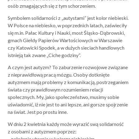
osób zmagających się z tym schorzeniem.
Symbolem solidarności z „autystami” jest kolor niebieski.
W Polsce na niebiesko, w poprzednich latach, zaświeciły
się m.in. Pałac Kultury i Nauki, most Śląsko-Dąbrowski,
gmach Giełdy Papierów Wartościowych w Warszawie
czy Katowicki Spodek, a w dużych sieciach handlowych
istnieją tak zwane „Ciche godziny”.
A czym jest autyzm? To zaburzenie rozwojowe związane
z nieprawidłową pracą mózgu. Osoby dotknięte
autyzmem mają problemy z komunikacją, postrzeganiem
świata czy prawidłowym rozumieniem relacji
społecznych. My, jako społeczeństwo, musimy sobie
uświadomić, iż nie jest to ani lepsze, ani gorsze spojrzenie
na świat. Jest po prostu inne.
W dniu 2 kwietnia każdy może wyrazić swą solidarność
z osobami z autyzmem poprzez
:
– nałożenie ubrania w kolorze niebieskim.