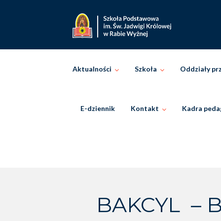
Skip
to
content
Aktualności
Szkoła
Oddziały pr
E-dziennik
Kontakt
Kadra peda
BAKCYL – B