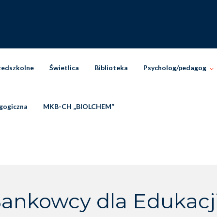
zedszkolne
Świetlica
Biblioteka
Psycholog/pedagog
gogiczna
MKB-CH „BIOLCHEM”
ankowcy dla Edukacji