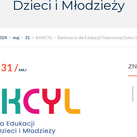
Dzieci i Młodzieży
024
maj
31
BAKCYL – Bankowcy dla Edukacji Finansowej Dzieci i
31 /
ZN
MAJ