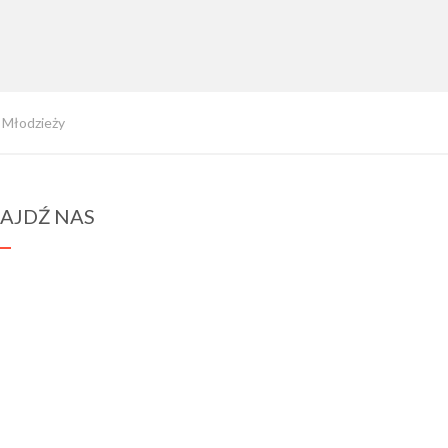
 Młodzieży
AJDŹ NAS
spraba@rabawyzna.edu.pl
34-721 Raba Wyżna 120
tel. (18) 26 71 071