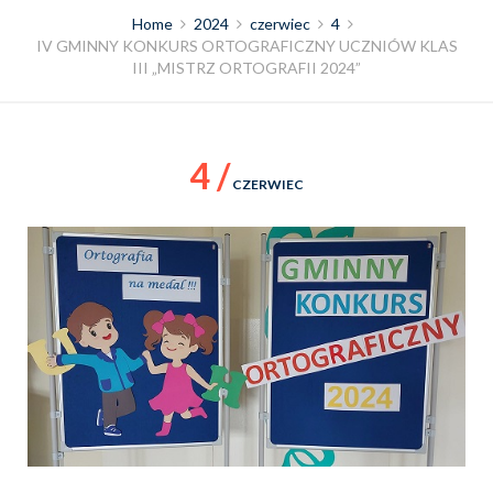
Home
2024
czerwiec
4
IV GMINNY KONKURS ORTOGRAFICZNY UCZNIÓW KLAS
III „MISTRZ ORTOGRAFII 2024”
4 /
CZERWIEC