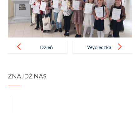
Post
navigation
Dzień
Wycieczka
Dziecka
uczniów klas
uczniów klas
II do Zakopan
ZNAJDŹ NAS
0 – 3
ego
spraba@rabawyzna.edu.pl
34-721 Raba Wyżna 120
tel. (18) 26 71 071