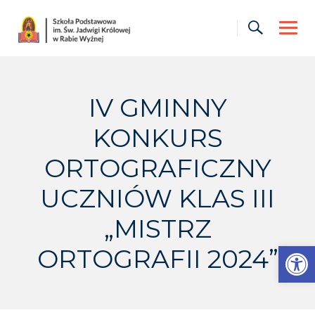
Skip
to
content
IV GMINNY
KONKURS
ORTOGRAFICZNY
UCZNIÓW KLAS III
„MISTRZ
Otwórz pasek narzędzi
ORTOGRAFII 2024”