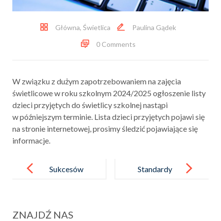
Główna
,
Świetlica
Paulina Gądek
0 Comments
W związku z dużym zapotrzebowaniem na zajęcia
świetlicowe w roku szkolnym 2024/2025 ogłoszenie listy
dzieci przyjętych do świetlicy szkolnej nastąpi
w późniejszym terminie. Lista dzieci przyjętych pojawi się
na stronie internetowej, prosimy śledzić pojawiające się
informacje.
Post
navigation
Sukcesów
Standardy
muzycznych
Ochrony
ciąg dalszy !
Małoletnich
ZNAJDŹ NAS