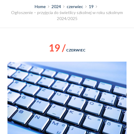
Home
2024
czerwiec
19
Ogłoszenie – przyjęcia do świetlicy szkolnej w roku szkolnym
2024/2025
19 /
CZERWIEC