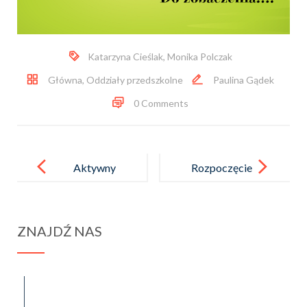
Katarzyna Cieślak
,
Monika Polczak
Główna
,
Oddziały przedszkolne
Paulina Gądek
0 Comments
Post
navigation
Aktywny
Rozpoczęcie
Orlik 2024 –
roku
harmonogram
szkolnego
ZNAJDŹ NAS
2024/2025
spraba@rabawyzna.edu.pl
34-721 Raba Wyżna 120
tel. (18) 26 71 071