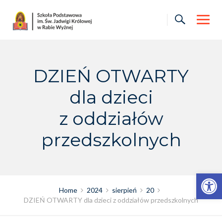
Skip
to
content
DZIEŃ OTWARTY
dla dzieci
z oddziałów
przedszkolnych
Otwórz pasek narzędzi
Home
2024
sierpień
20
DZIEŃ OTWARTY dla dzieci z oddziałów przedszkolnych