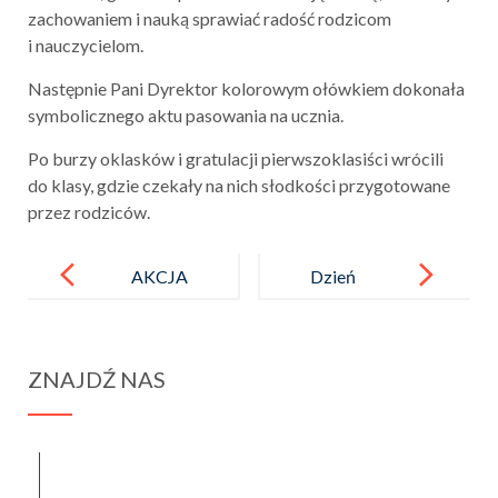
zachowaniem i nauką sprawiać radość rodzicom
i nauczycielom.
Następnie Pani Dyrektor kolorowym ołówkiem dokonała
symbolicznego aktu pasowania na ucznia.
Po burzy oklasków i gratulacji pierwszoklasiści wrócili
do klasy, gdzie czekały na nich słodkości przygotowane
przez rodziców.
Post
navigation
AKCJA
Dzień
„PAMIĘTAM
Papieski
Y”
ZNAJDŹ NAS
spraba@rabawyzna.edu.pl
34-721 Raba Wyżna 120