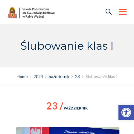
Skip
to
content
Ślubowanie klas I
Home
2024
październik
23
Ślubowanie klas I
23 /
Otwórz pasek narzędzi
PAŹDZIERNIK