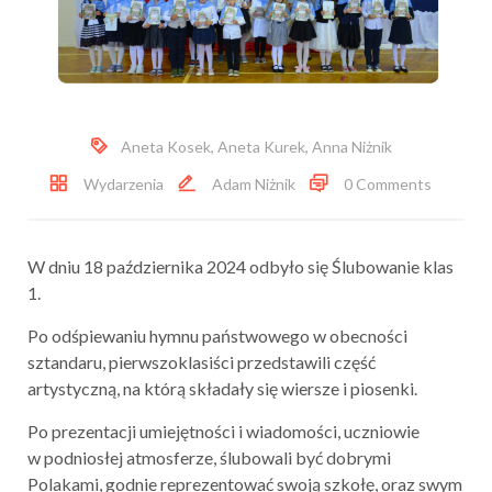
Aneta Kosek
,
Aneta Kurek
,
Anna Niżnik
Wydarzenia
Adam Niżnik
0 Comments
W dniu 18 października 2024 odbyło się Ślubowanie klas
1.
Po odśpiewaniu hymnu państwowego w obecności
sztandaru, pierwszoklasiści przedstawili część
artystyczną, na którą składały się wiersze i piosenki.
Po prezentacji umiejętności i wiadomości, uczniowie
w podniosłej atmosferze, ślubowali być dobrymi
Polakami, godnie reprezentować swoją szkołę, oraz swym