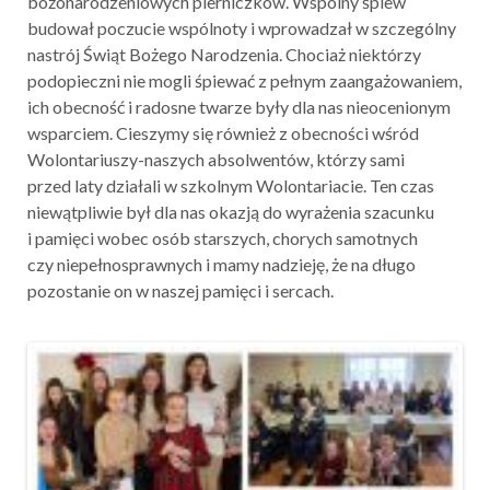
bożonarodzeniowych pierniczków. Wspólny śpiew
budował poczucie wspólnoty i wprowadzał w szczególny
nastrój Świąt Bożego Narodzenia. Chociaż niektórzy
podopieczni nie mogli śpiewać z pełnym zaangażowaniem,
ich obecność i radosne twarze były dla nas nieocenionym
wsparciem. Cieszymy się również z obecności wśród
Wolontariuszy-naszych absolwentów, którzy sami
przed laty działali w szkolnym Wolontariacie. Ten czas
niewątpliwie był dla nas okazją do wyrażenia szacunku
i pamięci wobec osób starszych, chorych samotnych
czy niepełnosprawnych i mamy nadzieję, że na długo
pozostanie on w naszej pamięci i sercach.