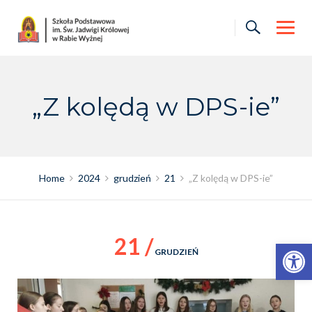
Skip
to
content
„Z kolędą w DPS-ie”
Home
2024
grudzień
21
„Z kolędą w DPS-ie”
21 /
Otwórz pasek narzędzi
GRUDZIEŃ