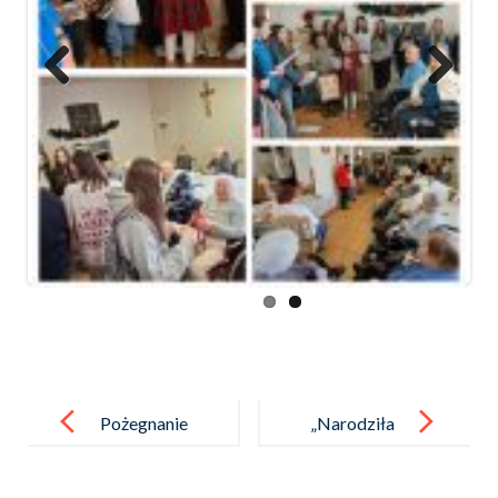
Previ
Next
ous
Post
navigation
Pożegnanie
„Narodziła
Pani
nam się
Małgorzaty
Miłość”