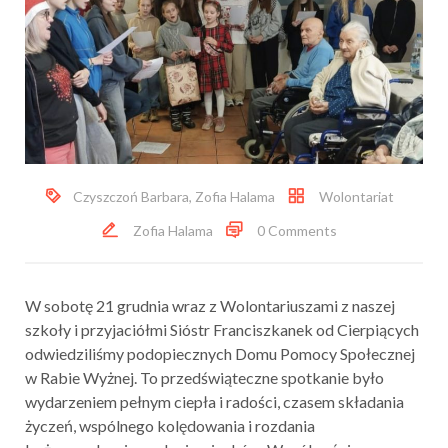
Czyszczoń Barbara
,
Zofia Halama
Wolontariat
Zofia Halama
0 Comments
W sobotę 21 grudnia wraz z Wolontariuszami z naszej
szkoły i przyjaciółmi Sióstr Franciszkanek od Cierpiących
odwiedziliśmy podopiecznych Domu Pomocy Społecznej
w Rabie Wyżnej. To przedświąteczne spotkanie było
wydarzeniem pełnym ciepła i radości, czasem składania
życzeń, wspólnego kolędowania i rozdania