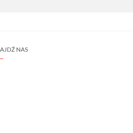
AJDŹ NAS
spraba@rabawyzna.edu.pl
34-721 Raba Wyżna 120
tel. (18) 26 71 071