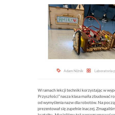
Adam Niżnik
Laboratoria 
W ramach lekcji techniki korzystając w wy
Przyszłości” nasza klasa maiła zbudować r
od wymyślenia nazw dla robotów. Na począ
prezentował się zupełnie inaczej. Zmagaliśmy
kształtu. Musieliśmy też zaprogramować rob