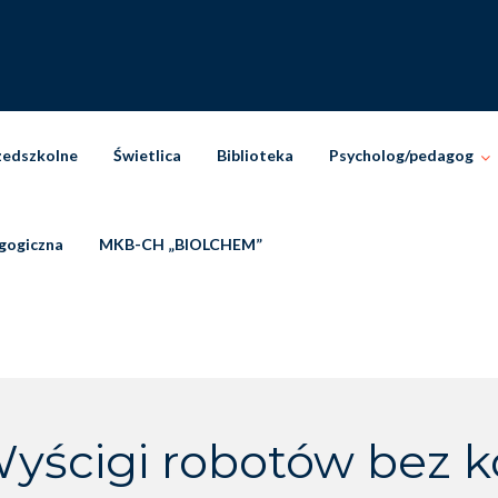
zedszkolne
Świetlica
Biblioteka
Psycholog/pedagog
gogiczna
MKB-CH „BIOLCHEM”
yścigi robotów bez k