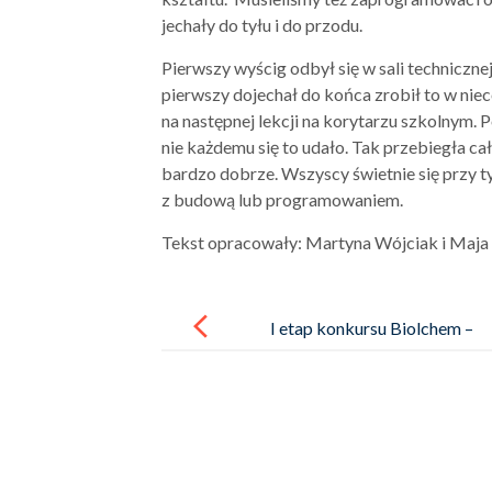
jechały do tyłu i do przodu.
Pierwszy wyścig odbył się w sali techniczne
pierwszy dojechał do końca zrobił to w nie
na następnej lekcji na korytarzu szkolnym. 
nie każdemu się to udało. Tak przebiegła c
bardzo dobrze. Wszyscy świetnie się przy ty
z budową lub programowaniem.
Tekst opracowały: Martyna Wójciak i Maja
Post
navigation
I etap konkursu Biolchem –
KLUCZE ODPOWIEDZI