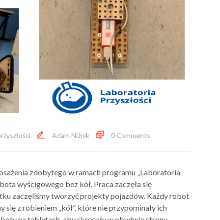
przyszłości
Adam Niżnik
0 Comments
posażenia zdobytego w ramach programu „Laboratoria
obota wyścigowego bez kół. Praca zaczęła się
tku zaczęliśmy tworzyć projekty pojazdów. Każdy robot
 się z robieniem „kół”, które nie przypominały ich
oty na tabletach, aby skręcały w obydwie strony,