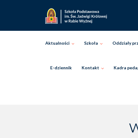
Skip
to
content
Aktualności
Szkoła
Oddziały pr
E-dziennik
Kontakt
Kadra peda
W