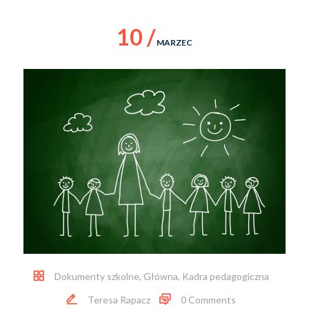
10 /
MARZEC
Dokumenty szkolne
,
Główna
,
Kadra pedagogiczna
Teresa Rapacz
0 Comments