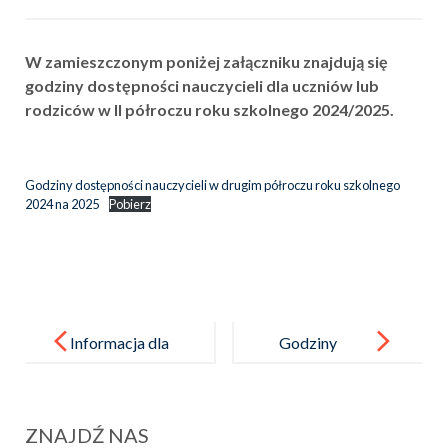
W zamieszczonym poniżej załączniku znajdują się
godziny dostępności nauczycieli dla uczniów lub
rodziców w II półroczu roku szkolnego 2024/2025.
Godziny dostępności nauczycieli w drugim półroczu roku szkolnego
2024 na 2025
Pobierz
Post
navigation
Informacja dla
Godziny
rodziców/pra
pracy
wnych
pedagoga
ZNAJDŹ NAS
opiekunów