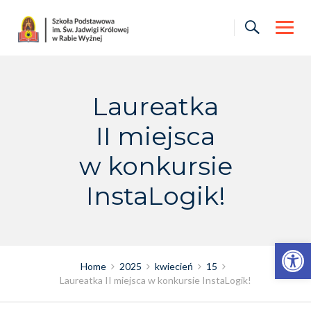
Skip
to
content
Laureatka
II miejsca
w konkursie
InstaLogik!
Otwórz pasek narzędzi
Home
2025
kwiecień
15
Laureatka II miejsca w konkursie InstaLogik!