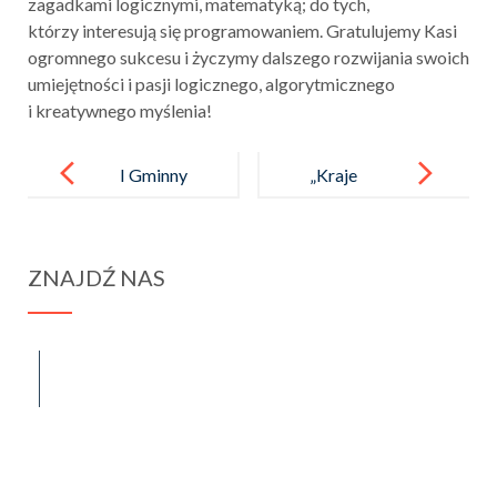
zagadkami logicznymi, matematyką; do tych,
którzy interesują się programowaniem. Gratulujemy Kasi
ogromnego sukcesu i życzymy dalszego rozwijania swoich
umiejętności i pasji logicznego, algorytmicznego
i kreatywnego myślenia!
Post
navigation
I Gminny
„Kraje
Konkurs
anglojęzyczne
Języka
w 3D”
ZNAJDŹ NAS
Polskiego
,,Znam utwory
literackie”
spraba@rabawyzna.edu.pl
34-721 Raba Wyżna 120
tel. (18) 26 71 071