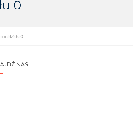
łu 0
o oddziału 0
AJDŹ NAS
spraba@rabawyzna.edu.pl
34-721 Raba Wyżna 120
tel. (18) 26 71 071