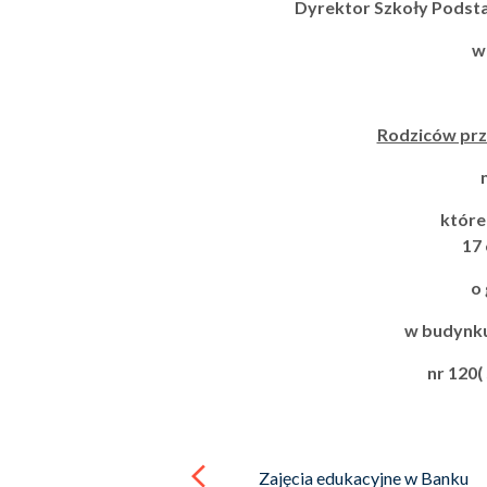
Dyrektor Szkoły Podsta
w
Rodziców prz
które
17 
o 
w budynk
nr 120(
Post
navigation
Zajęcia edukacyjne w Banku