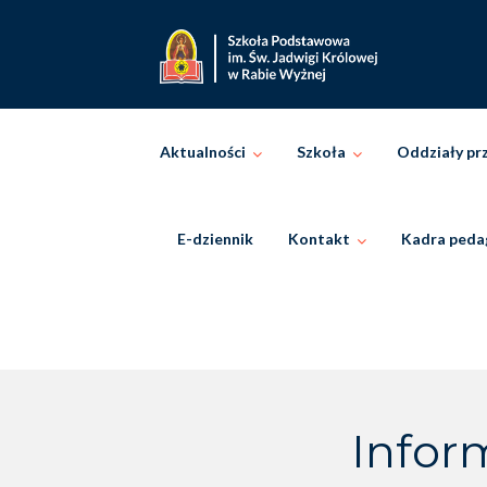
Skip
to
content
Aktualności
Szkoła
Oddziały pr
E-dziennik
Kontakt
Kadra peda
Infor