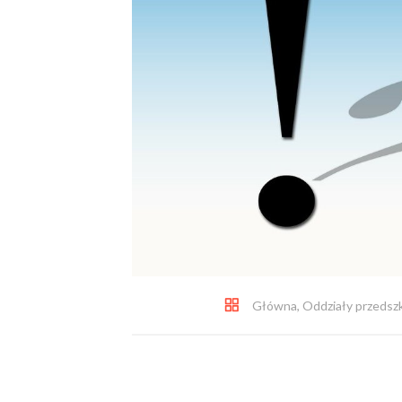
Główna
,
Oddziały przedsz