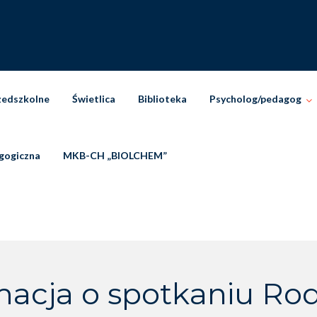
zedszkolne
Świetlica
Biblioteka
Psycholog/pedagog
gogiczna
MKB-CH „BIOLCHEM”
macja o spotkaniu Ro