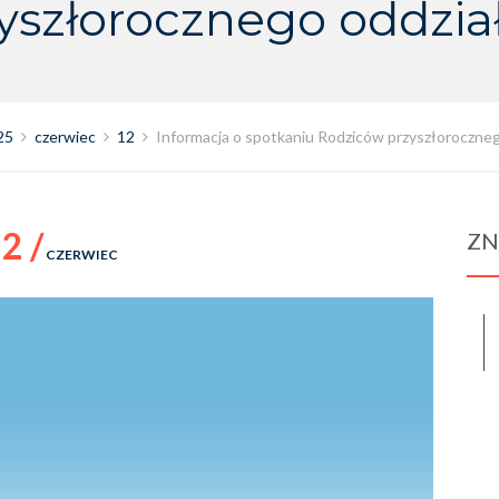
yszłorocznego oddzia
25
czerwiec
12
Informacja o spotkaniu Rodziców przyszłoroczneg
2 /
ZN
CZERWIEC