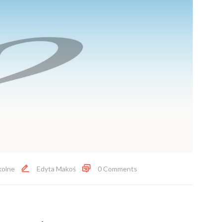
kolne
Edyta Makoś
0 Comments