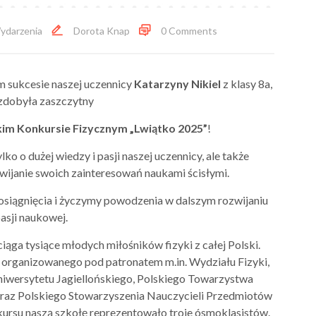
ydarzenia
Dorota Knap
0 Comments
m sukcesie naszej uczennicy
Katarzyny Nikiel
z klasy 8a,
zdobyła zaszczytny
im Konkursie Fizycznym „Lwiątko 2025”
!
lko o dużej wiedzy i pasji naszej uczennicy, ale także
janie swoich zainteresowań naukami ścisłymi.
osiągnięcia i życzymy powodzenia w dalszym rozwijaniu
asji naukowej.
iąga tysiące młodych miłośników fizyki z całej Polski.
u organizowanego pod patronatem m.in. Wydziału Fizyki,
niwersytetu Jagiellońskiego, Polskiego Towarzystwa
raz Polskiego Stowarzyszenia Nauczycieli Przedmiotów
kursu naszą szkołę reprezentowało troje ósmoklasistów.