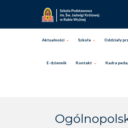
Skip
to
content
Aktualności
Szkoła
Oddziały pr
E-dziennik
Kontakt
Kadra peda
Ogólnopolsk