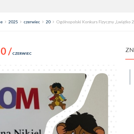
e
2025
czerwiec
20
Ogólnopolski Konkurs Fizyczny „Lwiątko 
0 /
ZN
CZERWIEC