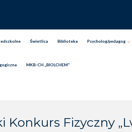
zedszkolne
Świetlica
Biblioteka
Psycholog/pedagog
gogiczna
MKB-CH „BIOLCHEM”
i Konkurs Fizyczny „L