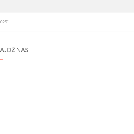
2025”
AJDŹ NAS
spraba@rabawyzna.edu.pl
34-721 Raba Wyżna 120
tel. (18) 26 71 071