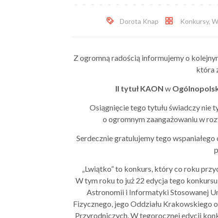
Dorota Knap
Konkursy
,
W
Z ogromną radością informujemy o kolejny
która 
II tytuł KAON
w
Ogólnopolsk
Osiągnięcie tego tytułu świadczy nie ty
o ogromnym zaangażowaniu w rozwi
Serdecznie gratulujemy tego wspaniałego 
p
„Lwiątko” to konkurs, który co roku przyc
W tym roku to już 22 edycja tego konkurs
Astronomii i Informatyki Stosowanej U
Fizycznego, jego Oddziału Krakowskiego o
Przyrodniczych. W tegorocznej edycji kon