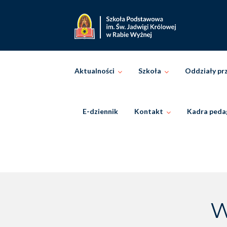
Skip
to
content
Aktualności
Szkoła
Oddziały pr
E-dziennik
Kontakt
Kadra peda
W