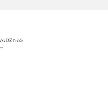
AJDŹ NAS
spraba@rabawyzna.edu.pl
34-721 Raba Wyżna 120
tel. (18) 26 71 071