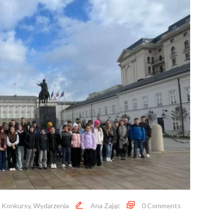
,
Konkursy
,
Wydarzenia
Ana Zając
0 Comments