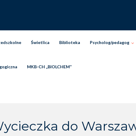
zedszkolne
Świetlica
Biblioteka
Psycholog/pedagog
gogiczna
MKB-CH „BIOLCHEM”
ycieczka do Warsza