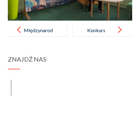
Post
navigation
Międzynarod
Konkurs
owy Dzień
Pięknego
Chleba
Czytania dla
ZNAJDŹ NAS
uczniów klas
I – III
spraba@rabawyzna.edu.pl
34-721 Raba Wyżna 120
tel. (18) 26 71 071