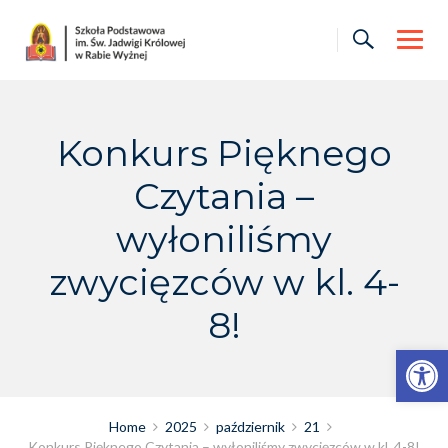
Skip
to
content
Konkurs Pięknego
Czytania –
wyłoniliśmy
zwycięzców w kl. 4-
8!
Otwórz pasek narzędzi
Home
2025
październik
21
Konkurs Pięknego Czytania – wyłoniliśmy zwycięzców w kl. 4-8!