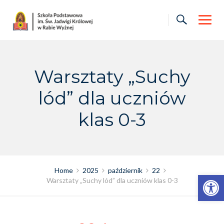
Skip
to
content
Warsztaty „Suchy
lód” dla uczniów
klas 0-3
Home
2025
październik
22
Otwórz pasek narzędzi
Warsztaty „Suchy lód” dla uczniów klas 0-3