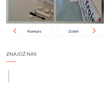
Post
navigation
Konkurs
Dzień
Pięknego
Papieski
Czytania dla
ZNAJDŹ NAS
uczniów klas
I – III
spraba@rabawyzna.edu.pl
34-721 Raba Wyżna 120
tel. (18) 26 71 071