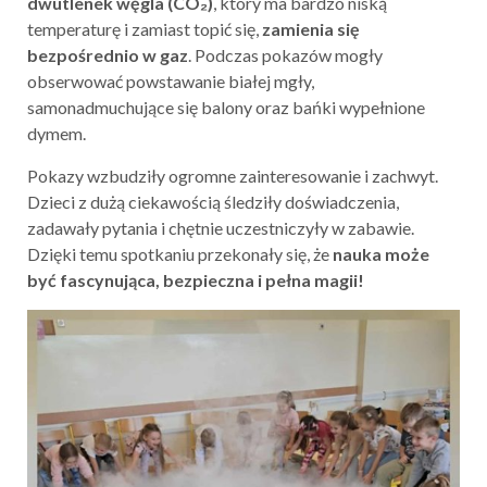
dwutlenek węgla (CO₂)
, który ma bardzo niską
temperaturę i zamiast topić się,
zamienia się
bezpośrednio w gaz
. Podczas pokazów mogły
obserwować powstawanie białej mgły,
samonadmuchujące się balony oraz bańki wypełnione
dymem.
Pokazy wzbudziły ogromne zainteresowanie i zachwyt.
Dzieci z dużą ciekawością śledziły doświadczenia,
zadawały pytania i chętnie uczestniczyły w zabawie.
Dzięki temu spotkaniu przekonały się, że
nauka może
być fascynująca, bezpieczna i pełna magii!