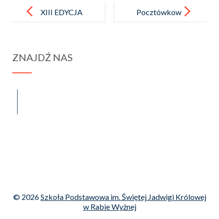
Post
navigation
XIII EDYCJA
Pocztówkow
KONKURSU
a wymiana
POETYCKIE
świetlicowa
ZNAJDŹ NAS
GO „OJCA
ŚWIĘTEGO
IMIĘ NIGDY
spraba@rabawyzna.edu.pl
34-721 Raba Wyżna 120
NIE ZAGINIE
tel. (18) 26 71 071
”
© 2026
Szkoła Podstawowa im. Świętej Jadwigi Królowej
w Rabie Wyżnej