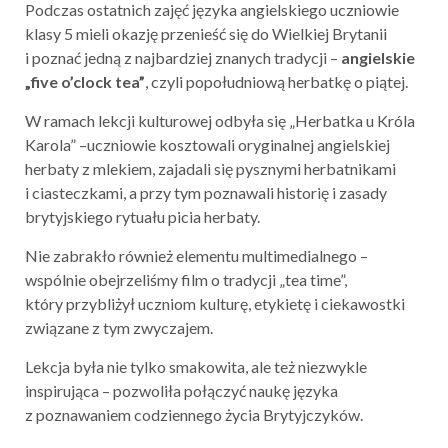
Podczas ostatnich zajęć języka angielskiego uczniowie
klasy 5 mieli okazję przenieść się do Wielkiej Brytanii
i poznać jedną z najbardziej znanych tradycji –
angielskie
„five o’clock tea”
, czyli popołudniową herbatkę o piątej.
W ramach lekcji kulturowej odbyła się „Herbatka u Króla
Karola” –uczniowie kosztowali oryginalnej angielskiej
herbaty z mlekiem, zajadali się pysznymi herbatnikami
i ciasteczkami, a przy tym poznawali historię i zasady
brytyjskiego rytuału picia herbaty.
Nie zabrakło również elementu multimedialnego –
wspólnie obejrzeliśmy film o tradycji „tea time”,
który przybliżył uczniom kulturę, etykietę i ciekawostki
związane z tym zwyczajem.
Lekcja była nie tylko smakowita, ale też niezwykle
inspirująca – pozwoliła połączyć naukę języka
z poznawaniem codziennego życia Brytyjczyków.