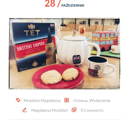
28 /
PAŹDZIERNIK
Możdżeń Magdalena
Główna
,
Wydarzenia
Magdalena Możdżeń
0 Comments