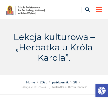
Skip
to
content
Lekcja kulturowa –
„Herbatka u Króla
Karola”.
Home
2025
październik
28
Otwórz pasek narzędzi
Lekcja kulturowa – „Herbatka u Króla Karola”.