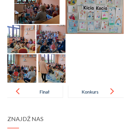
Post
navigation
Finał
Konkurs
kampanii
„Jesień
Dzieciństwo
w obiektywie”
ZNAJDŹ NAS
bez Przemocy
rozstrzygnięt
2025
y!