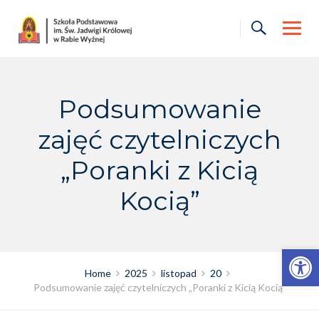
Skip
to
content
Podsumowanie
zajęć czytelniczych
„Poranki z Kicią
Kocią”
Otwórz pasek narzędzi
Home
2025
listopad
20
Podsumowanie zajęć czytelniczych „Poranki z Kicią Kocią”