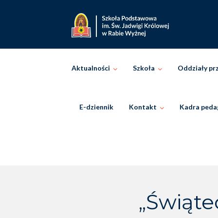
Skip
to
content
Aktualności
Szkoła
Oddziały pr
E-dziennik
Kontakt
Kadra peda
„Świąte