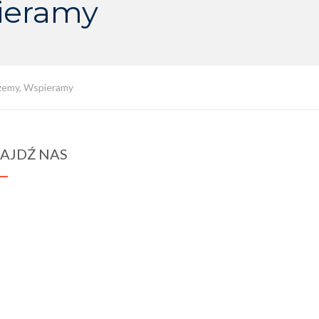
ieramy
czemy, Wspieramy
AJDŹ NAS
spraba@rabawyzna.edu.pl
34-721 Raba Wyżna 120
tel. (18) 26 71 071