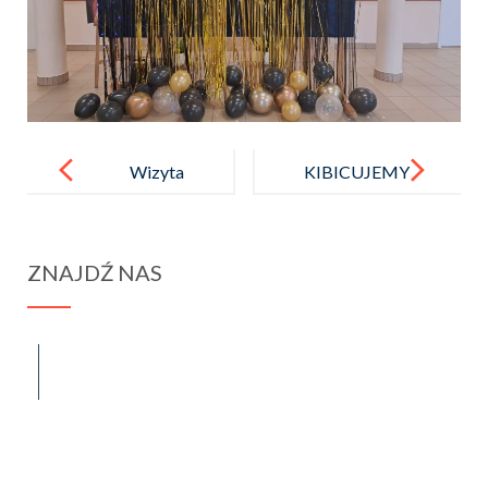
Post
navigation
Wizyta
KIBICUJEMY
przedszkolak
!
ów
ZNAJDŹ NAS
spraba@rabawyzna.edu.pl
34-721 Raba Wyżna 120
tel. (18) 26 71 071