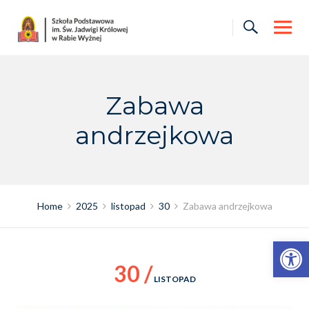
Skip
to
content
Zabawa
andrzejkowa
Home
2025
listopad
30
Zabawa andrzejkowa
Otwórz pasek narzędzi
30 /
LISTOPAD