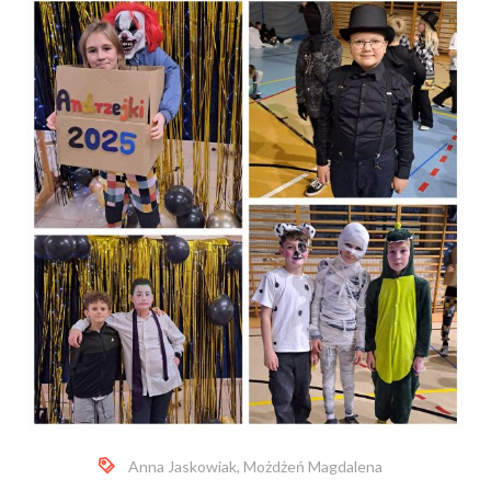
Anna Jaskowiak
,
Możdżeń Magdalena