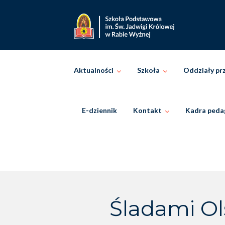
Skip
to
content
Aktualności
Szkoła
Oddziały pr
E-dziennik
Kontakt
Kadra peda
Śladami O