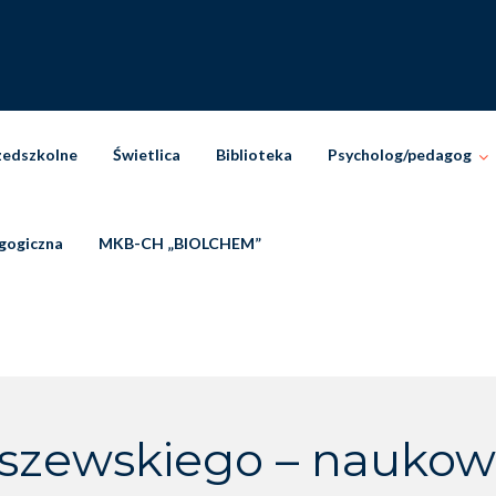
zedszkolne
Świetlica
Biblioteka
Psycholog/pedagog
gogiczna
MKB-CH „BIOLCHEM”
lszewskiego – naukow