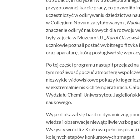
przygotowanej karcie pracy, co pozwoliło im
uczestniczyć w odkrywaniu dziedzictwa na
w Collegium Novum zatytułowanym
„Nauka
znaczenie odkryć naukowych dla rozwoju ws
były zajęcia w Muzeum UJ
„Karol Olszewsk
uczniowie poznali postać wybitnego fizyka 
oraz aparaturę, którą posługiwał się w prac
Po tej części programu nastąpił przejazd na
tym możliwość poczuć atmosferę współczes
niezwykle widowiskowe pokazy kriogeniczne
w ekstremalnie niskich temperaturach. Ca
Wydziału Chemii Uniwersytetu Jagiellońskie
naukowego.
Wyjazd okazał się bardzo dynamiczny, pouc
wiedza i obserwacje niewątpliwie wzbogaci
Wszyscy wrócili z Krakowa pełni inspiracji 
kolejnych etapów konkursowych zmagań.