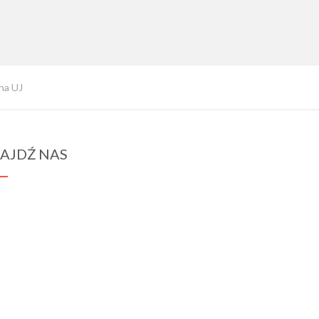
na UJ
AJDŹ NAS
spraba@rabawyzna.edu.pl
34-721 Raba Wyżna 120
tel. (18) 26 71 071