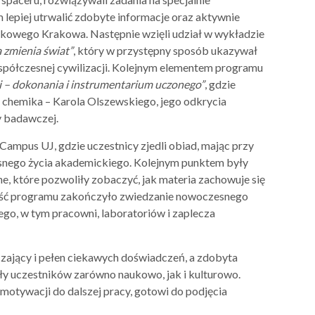
 lepiej utrwalić zdobyte informacje oraz aktywnie
ukowego Krakowa. Następnie wzięli udział w wykładzie
 zmienia świat”
, który w przystępny sposób ukazywał
półczesnej cywilizacji. Kolejnym elementem programu
i – dokonania i instrumentarium uczonego”
, gdzie
i chemika – Karola Olszewskiego, jego odkrycia
y badawczej.
 Campus UJ, gdzie uczestnicy zjedli obiad, mając przy
nego życia akademickiego. Kolejnym punktem były
, które pozwoliły zobaczyć, jak materia zachowuje się
łość programu zakończyło zwiedzanie nowoczesnego
go, w tym pracowni, laboratoriów i zaplecza
zający i pełen ciekawych doświadczeń, a zdobyta
ły uczestników zarówno naukowo, jak i kulturowo.
i motywacji do dalszej pracy, gotowi do podjęcia