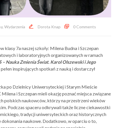
sy
,
Wydarzenia
Dorota Knap
0 Comments
w klasy 7a naszej szkoły: Milena Budna i Szczepan
tatowych i laboratoryjnych organizowanych w ramach
– Nauka Zmienia Świat. Karol Olszewski i Jego
 pełen inspirujących spotkań z nauką i dostarczył
a po Dzielnicy Uniwersyteckiej i Starym Mieście
. Milena i Szczepan mieli okazję poznać miejsca związane
nych polskich naukowców, którzy na przestrzeni wieków
skim. Podczas spaceru odkrywali także liczne ciekawostki
ckiego, tradycji uniwersyteckich oraz historycznych
e dokonania naukowe. Dodatkowo, w oparciu o to,
 spaceru, rozwiązywali zadania na specjalnie