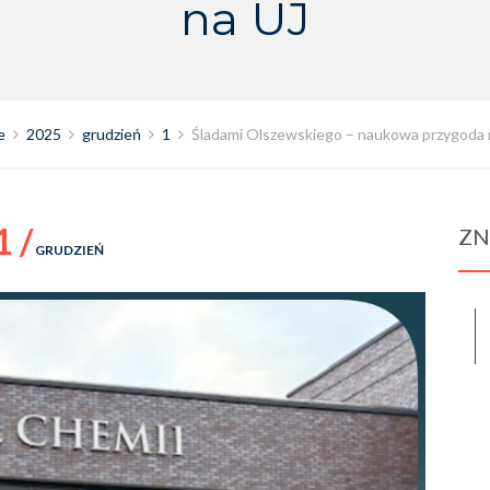
na UJ
e
2025
grudzień
1
Śladami Olszewskiego – naukowa przygoda 
1 /
ZN
GRUDZIEŃ