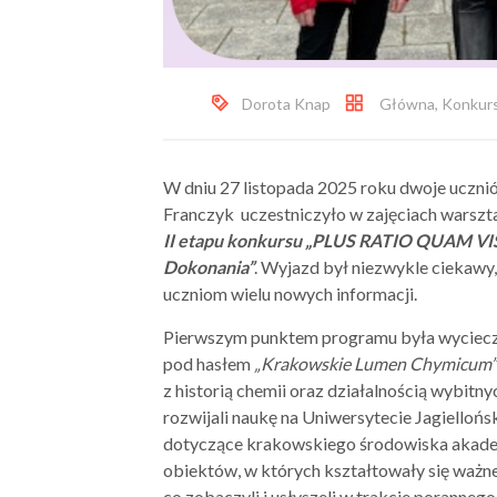
Dorota Knap
Główna
,
Konkur
W dniu 27 listopada 2025 roku dwoje ucznió
Franczyk uczestniczyło w zajęciach warsz
II etapu konkursu „PLUS RATIO QUAM VIS 
Dokonania”
. Wyjazd był niezwykle ciekawy,
uczniom wielu nowych informacji.
Pierwszym punktem programu była wycieczk
pod hasłem
„Krakowskie Lumen Chymicum”
z historią chemii oraz działalnością wybit
rozwijali naukę na Uniwersytecie Jagielloń
dotyczące krakowskiego środowiska akademi
obiektów, w których kształtowały się ważn
co zobaczyli i usłyszeli w trakcie porannego