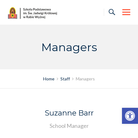
Skip
to
content
Managers
Home
Staff
Managers
Otwórz pasek narzędzi
Suzanne Barr
School Manager