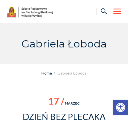
Skip
to
content
Gabriela Łoboda
Home
Gabriela Łoboda
17 /
Otwórz pasek narzędzi
MARZEC
DZIEŃ BEZ PLECAKA