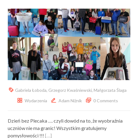
Gabriela Łoboda
,
Grzegorz Kwaśniewski
,
Małgorzata Ślaga
Wydarzenia
Adam Niżnik
0 Comments
Dzień bez Plecaka …. czyli dowód na to, że wyobraźnia
uczniów nie ma granic! Wszystkim gratulujemy
pomysłowości !!!
[…]