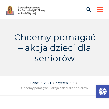
Skip
to
content
Chcemy pomagać
– akcja dzieci dla
seniorów
Home
2021
styczeń
8
Otwórz pasek narzędzi
Chcemy pomagać – akcja dzieci dla seniorów