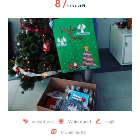
8 /
STYCZEŃ
wolontariat
Wolontariat
majk
0 Comments