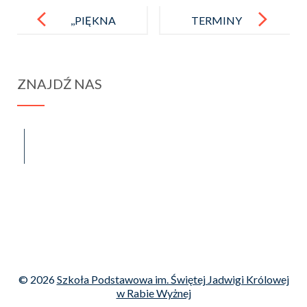
Post
navigation
,,PIĘKNA
TERMINY
NASZA
REKRUTACJI
POLSKA
DO SZKÓŁ
ZNAJDŹ NAS
CAŁA”-wyniki
PONADPOD
konkursu
STAWOWYC
H
spraba@rabawyzna.edu.pl
34-721 Raba Wyżna 120
tel. (18) 26 71 071
© 2026
Szkoła Podstawowa im. Świętej Jadwigi Królowej
w Rabie Wyżnej